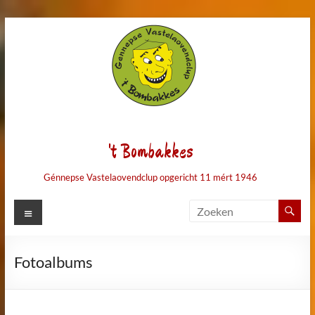
Ga
naar
de
inhoud
't Bombakkes
Génnepse Vastelaovendclup opgericht 11 mért 1946
Menu
Fotoalbums