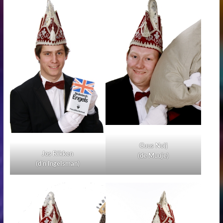
Guus Noij
Jos Rikken
(de Muuje)
(d’n Ingelsman)