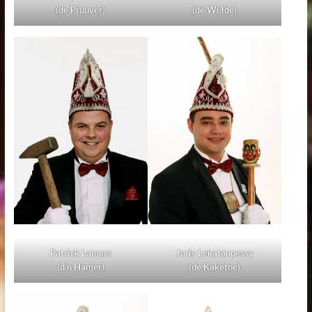
(de Pruuver)
(de Wi.lde)
Patrick Lamers
Joris Lekatonpessy
(d’n Hamer)
(de Kaketoe)