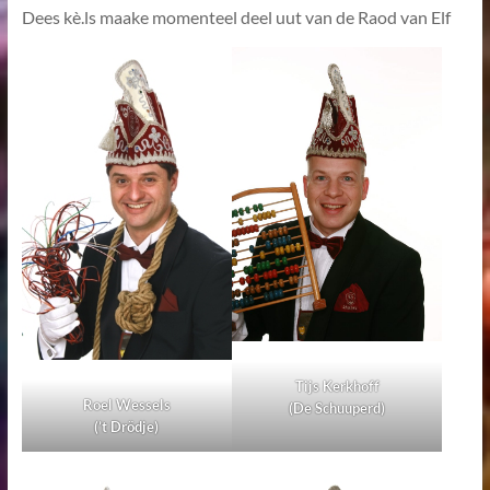
Dees kè.ls maake momenteel deel uut van de Raod van Elf
Tijs Kerkhoff
Roel Wessels
(De Schuuperd)
(’t Drödje)