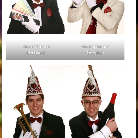
Geert Spikmans
Marco Thijssen
(De Spiek)
(d’n Haon)