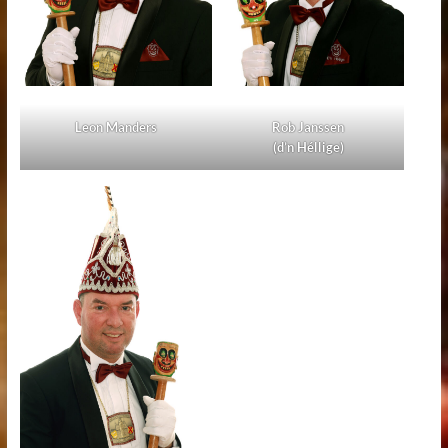
Leon Manders
Rob Janssen
(d’n Héllige)