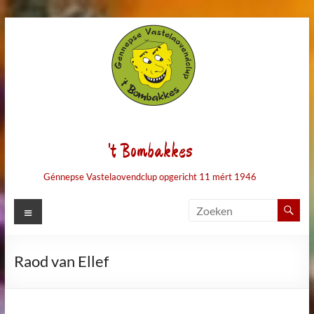
Ga
naar
de
inhoud
't Bombakkes
Génnepse Vastelaovendclup opgericht 11 mért 1946
Menu
Raod van Ellef