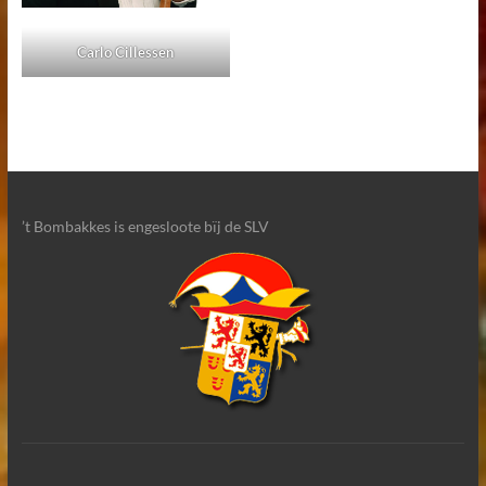
Carlo Cillessen
’t Bombakkes is engesloote bïj de SLV