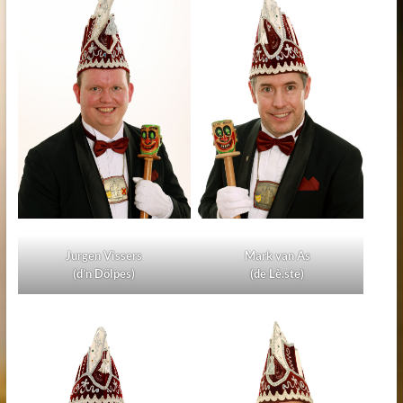
Jurgen Vissers
Mark van As
(d’n Dölpes)
(de Lè.ste)