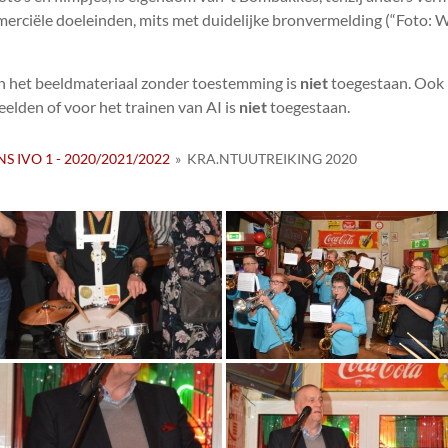
erciële doeleinden, mits met duidelijke bronvermelding (“Foto: W
n het beeldmateriaal zonder toestemming is
niet
toegestaan. Ook 
elden of voor het trainen van AI is
niet
toegestaan.
NS IVO 1 - 2020/2021/2022
»
KRA.NTUUTREIKING 2020