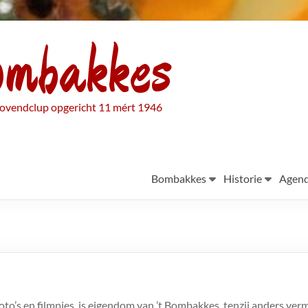
ombakkes
ovendclup opgericht 11 mért 1946
Bombakkes
Historie
Agen
foto’s en filmpjes, is eigendom van ’t Bombakkes, tenzij anders ve