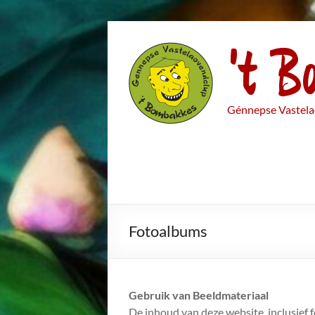
Ga
't B
naar
de
inhoud
Génnepse Vastela
Fotoalbums
Gebruik van Beeldmateriaal
De inhoud van deze website, inclusief 