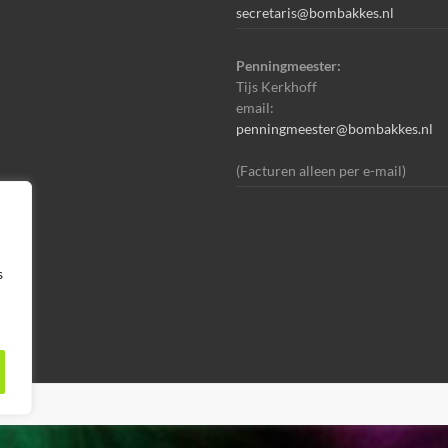
secretaris@bombakkes.nl
Penningmeester:
Tijs Kerkhoff
email:
penningmeester@bombakkes.nl
(Facturen alleen per e-mail)
s