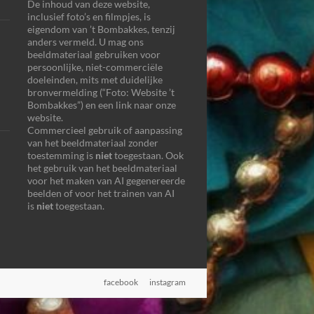
De inhoud van deze website,
inclusief foto’s en filmpjes, is
eigendom van ’t Bombakkes, tenzij
anders vermeld. U mag ons
beeldmateriaal gebruiken voor
persoonlijke, niet-commerciële
doeleinden, mits met duidelijke
bronvermelding (“Foto: Website ’t
Bombakkes”) en een link naar onze
website.
Commercieel gebruik of aanpassing
van het beeldmateriaal zonder
toestemming is
niet
toegestaan. Ook
het gebruik van het beeldmateriaal
voor het maken van AI gegenereerde
beelden of voor het trainen van AI
is
niet
toegestaan.
facebook
instagram