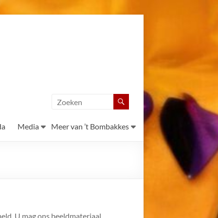
da
Media
Meer van ’t Bombakkes
rmeld. U mag ons beeldmateriaal