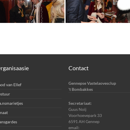
rganisaasie
Contact
Gennepse Vastelaovesclup
od van Ellef
't Bombakkes
stuur
.nsmarietjes
Secretariaat:
Guus Noij
naat
Voorhoevepark 33
6591 AH Gennep
ansgardes
email: