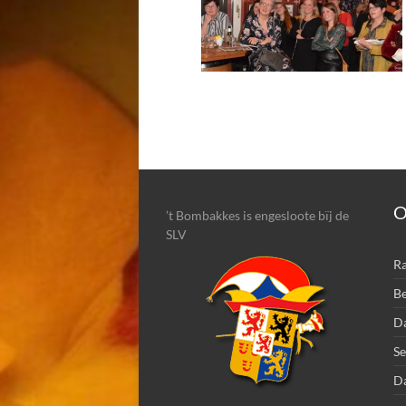
O
’t Bombakkes is engesloote bïj de
SLV
Ra
Be
Da
Se
D