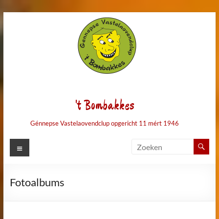
Ga
naar
de
inhoud
't Bombakkes
Génnepse Vastelaovendclup opgericht 11 mért 1946
Menu
Fotoalbums