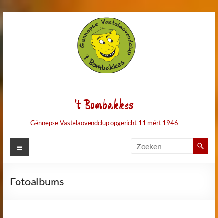
Ga
naar
de
inhoud
't Bombakkes
Génnepse Vastelaovendclup opgericht 11 mért 1946
Menu
Fotoalbums