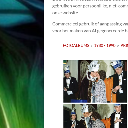
gebruiken voor persoonlijke, niet-comm
onze website.
Commercieel gebruik of aanpassing va
voor het maken van AI gegenereerde be
FOTOALBUMS
»
1980 - 1990
»
PRI