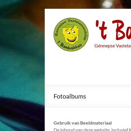
Ga
't B
naar
de
inhoud
Génnepse Vastela
Fotoalbums
Gebruik van Beeldmateriaal
De inhoud van deze website, inclusief 