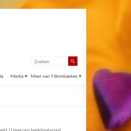
da
Media
Meer van ’t Bombakkes
rmeld. U mag ons beeldmateriaal