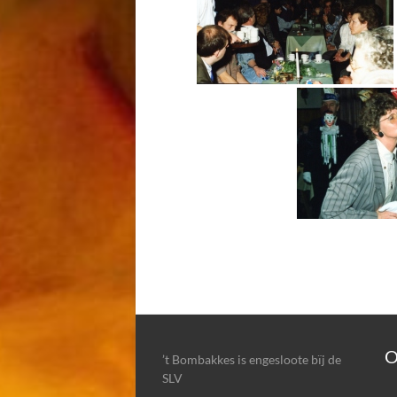
O
’t Bombakkes is engesloote bïj de
SLV