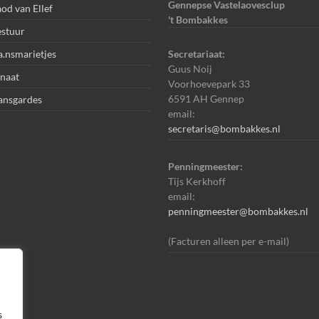
Gennepse Vastelaovesclup
od van Ellef
't Bombakkes
stuur
.nsmarietjes
Secretariaat:
Guus Noij
naat
Voorhoevepark 33
6591 AH Gennep
ansgardes
email:
secretaris@bombakkes.nl
Penningmeester:
Tijs Kerkhoff
email:
penningmeester@bombakkes.nl
(Facturen alleen per e-mail)
s