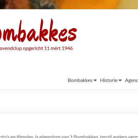
ombakkes
ovendclup opgericht 11 mért 1946
Bombakkes
Historie
Agen
foto’s en filmpjes, is eigendom van ’t Bombakkes, tenzij anders ve