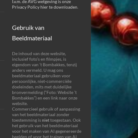
I.v.m. de AVG wetgeving is onze
Privacy Policy hier te downloaden
.
Gebruik van
Beeldmateriaal
De inhoud van deze website,
inclusief foto’s en filmpjes, is
eigendom van ’t Bombakkes, tenzij
anders vermeld. U mag ons
beeldmateriaal gebruiken voor
persoonlijke, niet-commerciële
doeleinden, mits met duidelijke
bronvermelding (“Foto: Website ’t
Bombakkes”) en een link naar onze
website.
Commercieel gebruik of aanpassing
van het beeldmateriaal zonder
toestemming is
niet
toegestaan. Ook
het gebruik van het beeldmateriaal
voor het maken van AI gegenereerde
beelden of voor het trainen van AI