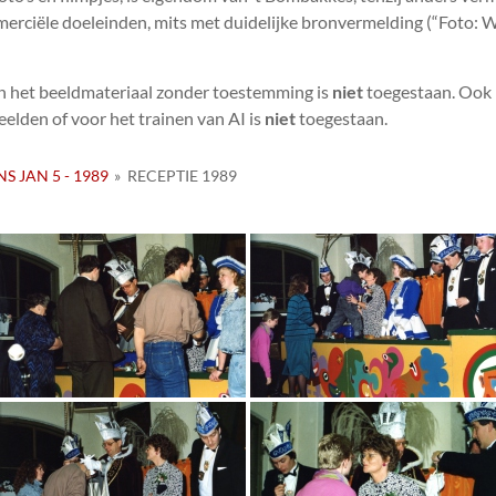
erciële doeleinden, mits met duidelijke bronvermelding (“Foto: W
n het beeldmateriaal zonder toestemming is
niet
toegestaan. Ook 
elden of voor het trainen van AI is
niet
toegestaan.
NS JAN 5 - 1989
»
RECEPTIE 1989