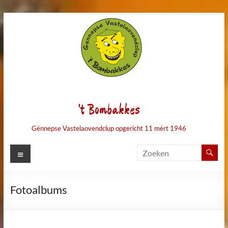
Ga
naar
de
inhoud
't Bombakkes
Génnepse Vastelaovendclup opgericht 11 mért 1946
Menu
Fotoalbums