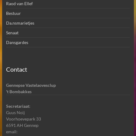
Raod van Ellef
Bestuur
Da.nsmarietjes
Senaat
Dansgardes
Contact
Gennepse Vastelaovesclup
't Bombakkes
Secretariaat:
Guus Noij
Voorhoevepark 33
6591 AH Gennep
email: