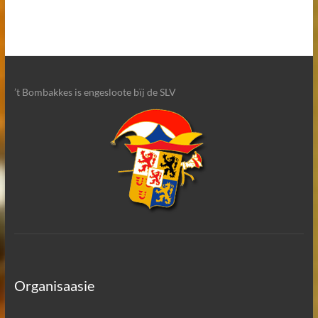
’t Bombakkes is engesloote bïj de SLV
Organisaasie