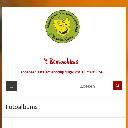
Ga
naar
de
inhoud
't Bombakkes
Génnepse Vastelaovendclup opgericht 11 mért 1946
Menu
Fotoalbums