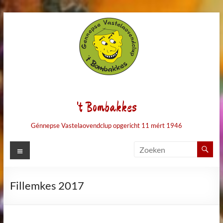
Ga
naar
de
inhoud
't Bombakkes
Génnepse Vastelaovendclup opgericht 11 mért 1946
Menu
Fillemkes 2017