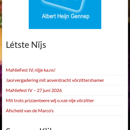
Létste Nïjs
MaNieFest IV, nïjje ka.ns!
Jaorvergadering mit aoverdracht vörzittershamer
MaNiefest IV – 27 juni 2026
Mit trots prizzenteere wïj o.nze nïje vörzitter
Afscheid van de Marco’s