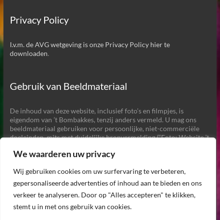
Privacy Policy
I.v.m. de AVG wetgeving is onze Privacy Policy hier te
downloaden
.
Gebruik van Beeldmateriaal
De inhoud van deze website, inclusief foto’s en filmpjes, is
eigendom van ’t Bombakkes, tenzij anders vermeld. U mag ons
beeldmateriaal gebruiken voor persoonlijke, niet-commerciële
doeleinden, mits met duidelijke bronvermelding (“Foto: Website ’t
Bombakkes”) en een link naar onze website.
We waarderen uw privacy
Commercieel gebruik of aanpassing van het beeldmateriaal
zonder toestemming is
niet
toegestaan. Ook het gebruik van het
Wij gebruiken cookies om uw surfervaring te verbeteren,
beeldmateriaal voor het maken van AI gegenereerde beelden of
voor het trainen van AI is
niet
toegestaan.
gepersonaliseerde advertenties of inhoud aan te bieden en ons
verkeer te analyseren. Door op "Alles accepteren" te klikken,
stemt u in met ons gebruik van cookies.