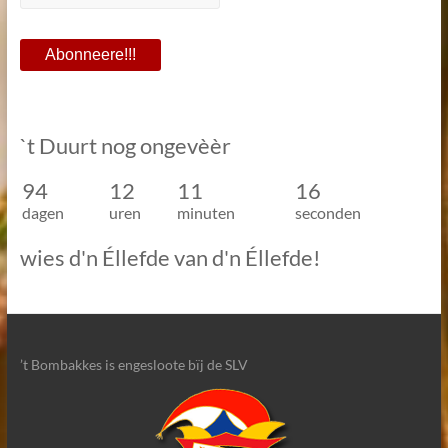
`t Duurt nog ongevèèr
94
12
11
16
dagen
uren
minuten
seconden
wies d'n Éllefde van d'n Éllefde!
’t Bombakkes is engesloote bïj de SLV