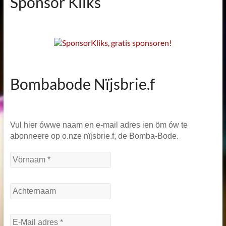
Sponsor Kliks
Bombabode Nïjsbrie.f
Vul hier ówwe naam en e-mail adres ien öm ów te
abonneere op o.nze nïjsbrie.f, de Bomba-Bode.