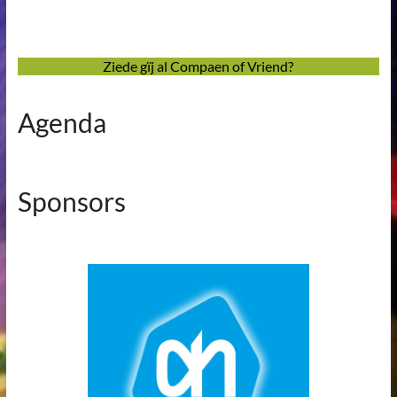
Ziede gïj al Compaen of Vriend?
Agenda
Sponsors