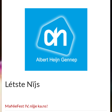
Létste Nïjs
MaNieFest IV, nïjje ka.ns!