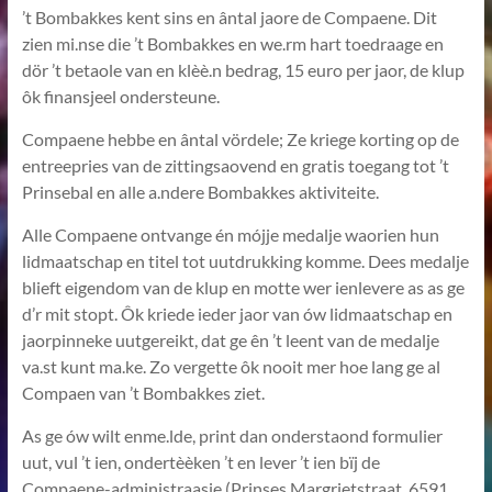
’t Bombakkes kent sins en ântal jaore de Compaene. Dit
zien mi.nse die ’t Bombakkes en we.rm hart toedraage en
dör ’t betaole van en klèè.n bedrag, 15 euro per jaor, de klup
ôk finansjeel ondersteune.
Compaene hebbe en ântal vördele; Ze kriege korting op de
entreepries van de zittingsaovend en gratis toegang tot ’t
Prinsebal en alle a.ndere Bombakkes aktiviteite.
Alle Compaene ontvange én mójje medalje waorien hun
lidmaatschap en titel tot uutdrukking komme. Dees medalje
blieft eigendom van de klup en motte wer ienlevere as as ge
d’r mit stopt. Ôk kriede ieder jaor van ów lidmaatschap en
jaorpinneke uutgereikt, dat ge ên ’t leent van de medalje
va.st kunt ma.ke. Zo vergette ôk nooit mer hoe lang ge al
Compaen van ’t Bombakkes ziet.
As ge ów wilt enme.lde, print dan onderstaond formulier
uut, vul ’t ien, ondertèèken ’t en lever ’t ien bïj de
Compaene-administraasie (Prinses Margrietstraat, 6591