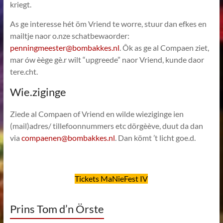
kriegt.
As ge interesse hét öm Vriend te worre, stuur dan efkes en
mailtje naor o.nze schatbewaorder:
penningmeester@bombakkes.nl
. Ôk as ge al Compaen ziet,
mar ów èège gè.r wilt “upgreede” naor Vriend, kunde daor
tere.cht.
Wie.ziginge
Ziede al Compaen of Vriend en wilde wieziginge ien
(mail)adres/ tillefoonnummers etc dörgèève, duut da dan
via
compaenen@bombakkes.nl
. Dan kömt ’t licht goe.d.
Tickets MaNieFest IV
Prins Tom d’n Örste