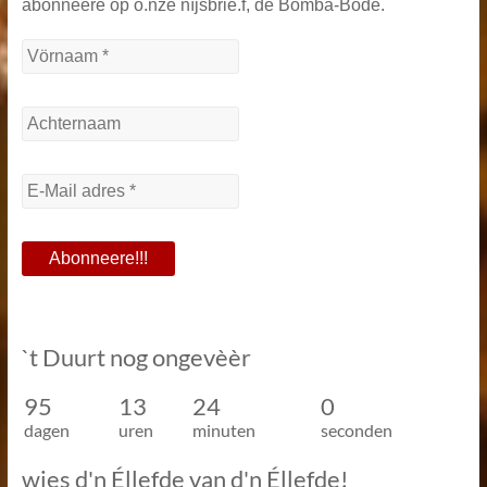
abonneere op o.nze nïjsbrie.f, de Bomba-Bode.
`t Duurt nog ongevèèr
95
13
24
0
dagen
uren
minuten
seconden
wies d'n Éllefde van d'n Éllefde!