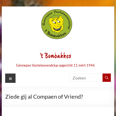
Ga
naar
de
inhoud
't Bombakkes
Génnepse Vastelaovendclup opgericht 11 mért 1946
Menu
Ziede gïj al Compaen of Vriend?