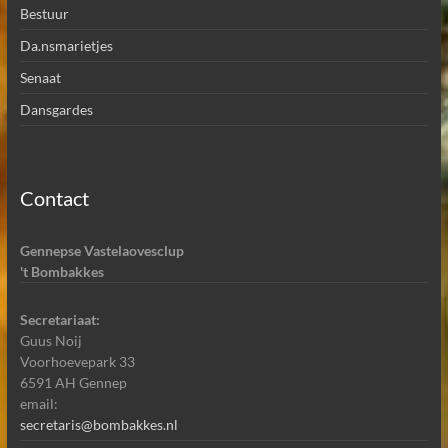
Bestuur
Da.nsmarietjes
Senaat
Dansgardes
Contact
Gennepse Vastelaovesclup
't Bombakkes
Secretariaat:
Guus Noij
Voorhoevepark 33
6591 AH Gennep
email:
secretaris@bombakkes.nl