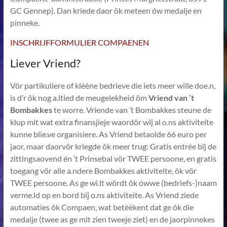
GC Gennep). Dan kriede daor ôk meteen ów medalje en
pinneke.
INSCHRIJFFORMULIER COMPAENEN
Liever Vriend?
Vör partikuliere of klèène bedrieve die iets meer wille doe.n,
is d’r ôk nog a.ltied de meugelekheid öm
Vriend van ’t
Bombakkes
te worre. Vriende van ’t Bombakkes steune de
klup mit wat extra finansjieje waordör wïj al o.ns aktiviteite
kunne blie.ve organisiere. As Vriend betaolde 66 euro per
jaor, maar daorvör kriegde ôk meer trug: Gratis entrée bïj de
zittingsaovend én ’t Prinsebal vör TWEE persoone, en gratis
toegang vör alle a.ndere Bombakkes aktiviteite, ôk vör
TWEE persoone. As ge wi.lt wördt ôk ówwe (bedriefs-)naam
verme.ld op en bord bïj o.ns aktiviteite. As Vriend ziede
automaties ôk Compaen, wat betèèkent dat ge ôk die
medalje (twee as ge mit zien tweeje ziet) en de jaorpinnekes