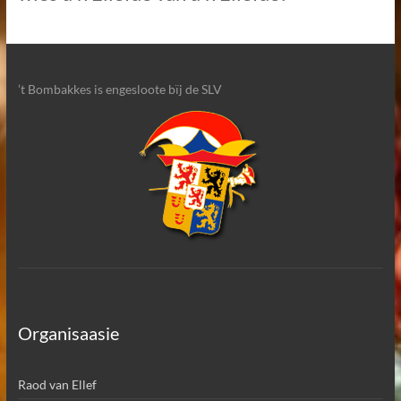
’t Bombakkes is engesloote bïj de SLV
Organisaasie
Raod van Ellef