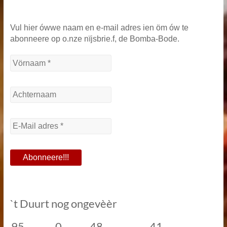
Vul hier ówwe naam en e-mail adres ien öm ów te
abonneere op o.nze nïjsbrie.f, de Bomba-Bode.
`t Duurt nog ongevèèr
95
0
48
40