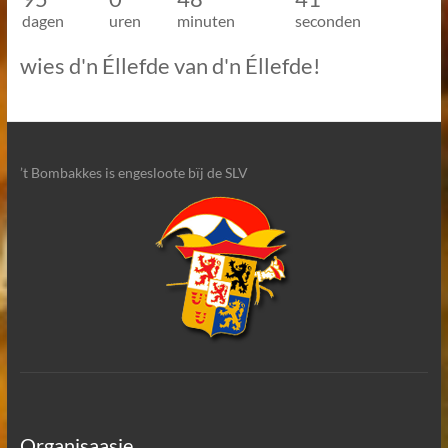
dagen
uren
minuten
seconden
wies d'n Éllefde van d'n Éllefde!
’t Bombakkes is engesloote bïj de SLV
Organisaasie