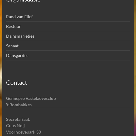
Raod van Ellef
Bestuur
Da.nsmarietjes
Senaat
Dansgardes
Contact
Gennepse Vastelaovesclup
't Bombakkes
Secretariaat:
Guus Noij
Voorhoevepark 33