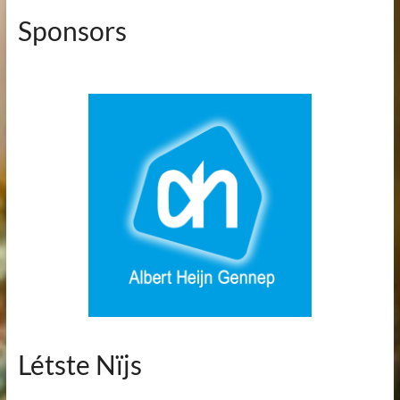
Sponsors
Létste Nïjs