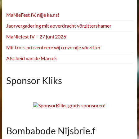
MaNieFest IV, nïjje ka.ns!
Jaorvergadering mit aoverdracht vörzittershamer
MaNiefest IV – 27 juni 2026
Mit trots prizzenteere wïj o.nze nïje vörzitter
Afscheid van de Marco’s
Sponsor Kliks
Bombabode Nïjsbrie.f