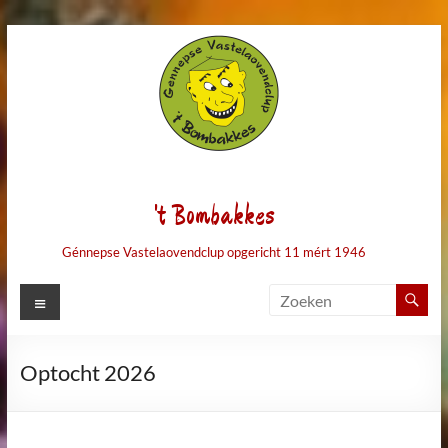
Ga
naar
de
inhoud
't Bombakkes
Génnepse Vastelaovendclup opgericht 11 mért 1946
Menu
Optocht 2026