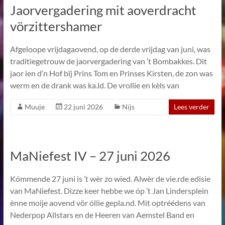
Jaorvergadering mit aoverdracht
vörzittershamer
Afgeloope vrijdagaovend, op de derde vrijdag van juni, was
traditiegetrouw de jaorvergadering van ’t Bombakkes. Dit
jaor ien d’n Hof bïj Prins Tom en Prinses Kirsten, de zon was
werm en de drank was ka.ld. De vrollie en kèls van
Muuje
22 juni 2026
Nïjs
Lees verder
MaNiefest IV – 27 juni 2026
Kómmende 27 juni is ’t wèr zo wied. Alwèr de vie.rde edisie
van MaNiefest. Dizze keer hebbe we óp ’t Jan Lindersplein
ènne moije aovend vör óllie gepla.nd. Mit optréédens van
Nederpop Allstars en de Heeren van Aemstel Band en