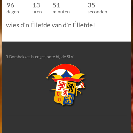
96
13
51
35
dagen
uren
minuten
seconden
wies d'n Éllefde van d'n Éllefde!
’t Bombakkes is engesloote bïj de SLV