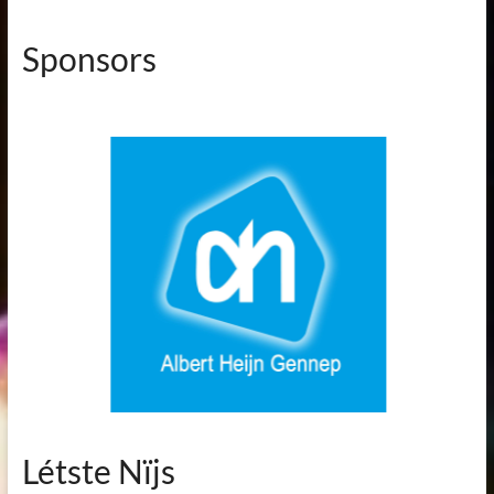
Sponsors
Létste Nïjs