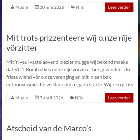
Muuje
10 juni 2026
Nïjs
Lees verder
Mit trots prizzenteere wïj o.nze nïje
vörzitter
Mit ’n veul vastelaovend plezier mugge wïj bekend maake
dat VC ’t Bombakkes unne nïje vörzitter het gevonden. Un
frisse wiend vör o.nze verenging en mit ‘n een bak
enthousiasme stèt ze klaor öm te gaon starte. Wïj zien gröts
Muuje
7 april 2026
Nïjs
Lees verder
Afscheid van de Marco’s