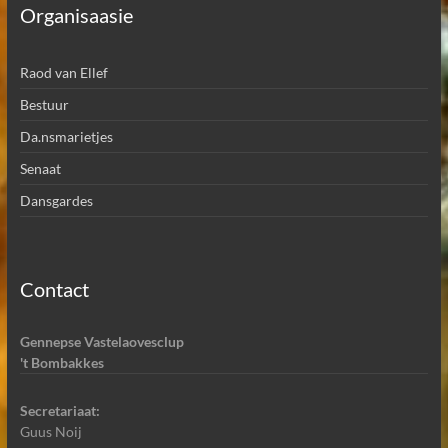
Organisaasie
Raod van Ellef
Bestuur
Da.nsmarietjes
Senaat
Dansgardes
Contact
Gennepse Vastelaovesclup
't Bombakkes
Secretariaat:
Guus Noij