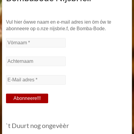
Vul hier ówwe naam en e-mail adres ien öm ów te
abonneere op o.nze nïjsbrie.f, de Bomba-Bode.
`t Duurt nog ongevèèr