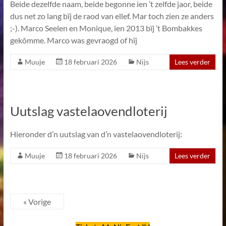
Beide dezelfde naam, beide begonne ien ’t zelfde jaor, beide
dus net zo lang bïj de raod van ellef. Mar toch zien ze anders
;-). Marco Seelen en Monique, ien 2013 bïj ’t Bombakkes
gekômme. Marco was gevraogd of hïj
Muuje
18 februari 2026
Nïjs
Lees verder
Uutslag vastelaovendloterij
Hieronder d’n uutslag van d’n vastelaovendloterij:
Muuje
18 februari 2026
Nïjs
Lees verder
« Vorige