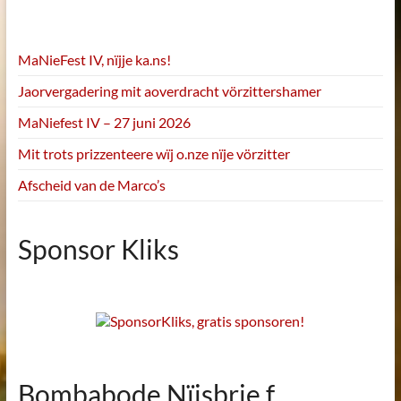
MaNieFest IV, nïjje ka.ns!
Jaorvergadering mit aoverdracht vörzittershamer
MaNiefest IV – 27 juni 2026
Mit trots prizzenteere wïj o.nze nïje vörzitter
Afscheid van de Marco’s
Sponsor Kliks
Bombabode Nïjsbrie.f