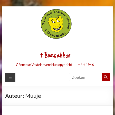
Ga
naar
de
inhoud
't Bombakkes
Génnepse Vastelaovendclup opgericht 11 mért 1946
Menu
Auteur:
Muuje