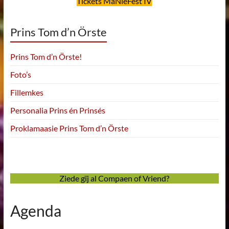
Tickets MaNieFest IV
Prins Tom d’n Örste
Prins Tom d’n Örste!
Foto’s
Fillemkes
Personalia Prins én Prinsés
Proklamaasie Prins Tom d’n Örste
Ziede gïj al Compaen of Vriend?
Agenda