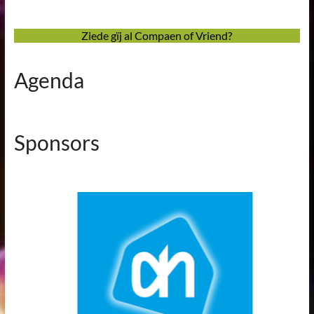
Ziede gïj al Compaen of Vriend?
Agenda
Sponsors