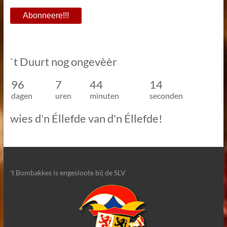
`t Duurt nog ongevèèr
96
7
44
14
dagen
uren
minuten
seconden
wies d'n Éllefde van d'n Éllefde!
’t Bombakkes is engesloote bïj de SLV