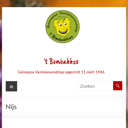
Ga
naar
de
inhoud
't Bombakkes
Génnepse Vastelaovendclup opgericht 11 mért 1946
Menu
Nïjs