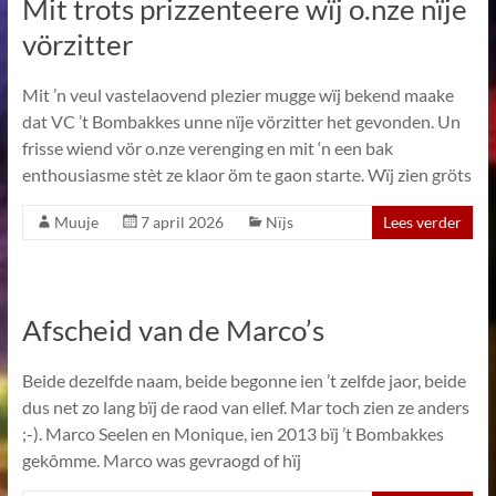
Mit trots prizzenteere wïj o.nze nïje
vörzitter
Mit ’n veul vastelaovend plezier mugge wïj bekend maake
dat VC ’t Bombakkes unne nïje vörzitter het gevonden. Un
frisse wiend vör o.nze verenging en mit ‘n een bak
enthousiasme stèt ze klaor öm te gaon starte. Wïj zien gröts
Muuje
7 april 2026
Nïjs
Lees verder
Afscheid van de Marco’s
Beide dezelfde naam, beide begonne ien ’t zelfde jaor, beide
dus net zo lang bïj de raod van ellef. Mar toch zien ze anders
;-). Marco Seelen en Monique, ien 2013 bïj ’t Bombakkes
gekômme. Marco was gevraogd of hïj