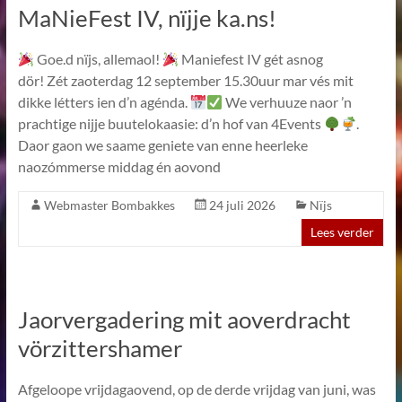
MaNieFest IV, nïjje ka.ns!
Goe.d nïjs, allemaol!
Maniefest IV gét asnog
dör! Zét zaoterdag 12 september 15.30uur mar vés mit
dikke létters ien d’n agénda.
We verhuuze naor ’n
prachtige nijje buutelokaasie: d’n hof van 4Events
.
Daor gaon we saame geniete van enne heerleke
naozómmerse middag én aovond
Webmaster Bombakkes
24 juli 2026
Nïjs
Lees verder
Jaorvergadering mit aoverdracht
vörzittershamer
Afgeloope vrijdagaovend, op de derde vrijdag van juni, was