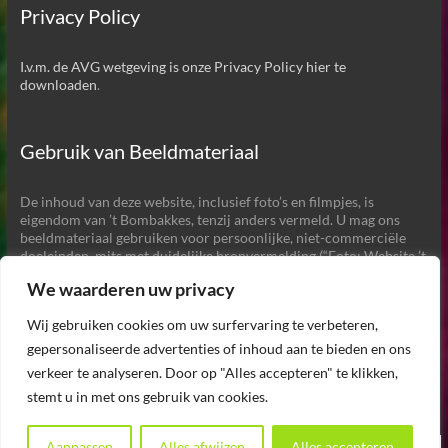
Privacy Policy
I.v.m. de AVG wetgeving is onze Privacy Policy hier te
downloaden
.
Gebruik van Beeldmateriaal
De inhoud van deze website, inclusief foto’s en filmpjes, is
eigendom van ’t Bombakkes, tenzij anders vermeld. U mag ons
beeldmateriaal gebruiken voor persoonlijke, niet-commerciële
doeleinden, mits met duidelijke bronvermelding (“Foto: Website ’t
Bombakkes”) en een link naar onze website.
We waarderen uw privacy
Commercieel gebruik of aanpassing van het beeldmateriaal
zonder toestemming is
niet
toegestaan. Ook het gebruik van het
Wij gebruiken cookies om uw surfervaring te verbeteren,
beeldmateriaal voor het maken van AI gegenereerde beelden of
voor het trainen van AI is
niet
toegestaan.
gepersonaliseerde advertenties of inhoud aan te bieden en ons
verkeer te analyseren. Door op "Alles accepteren" te klikken,
stemt u in met ons gebruik van cookies.
Aanpassen
Alles afwijzen
Alles accepteren