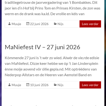
traditiegetrouw de jaorvergadering van ’t Bombakkes. Dit
jaor ien d’n Hof bïj Prins Tom en Prinses Kirsten, de zon was
werm en de drank was ka.ld. De vrollie en kèls van
Muuje
22 juni 2026
Nïjs
Lees verder
MaNiefest IV – 27 juni 2026
Kómmende 27 juni is ’t wèr zo wied. Alwèr de vie.rde edisie
van MaNiefest. Dizze keer hebbe we óp ’t Jan Lindersplein
ènne moije aovend vör óllie gepla.nd. Mit optréédens van
Nederpop Allstars en de Heeren van Aemstel Band en
Muuje
10 juni 2026
Nïjs
Lees verder