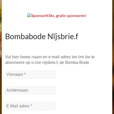
Bombabode Nïjsbrie.f
Vul hier ówwe naam en e-mail adres ien öm ów te
abonneere op o.nze nïjsbrie.f, de Bomba-Bode.