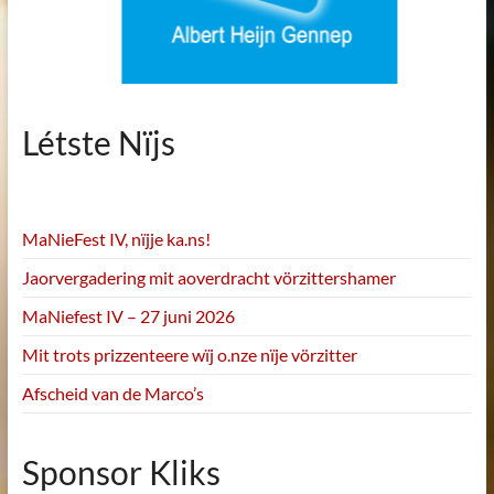
Létste Nïjs
MaNieFest IV, nïjje ka.ns!
Jaorvergadering mit aoverdracht vörzittershamer
MaNiefest IV – 27 juni 2026
Mit trots prizzenteere wïj o.nze nïje vörzitter
Afscheid van de Marco’s
Sponsor Kliks