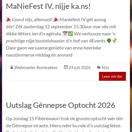
MaNieFest IV, nïjje ka.ns!
Goe.d nïjs, allemaol!
Maniefest IV gét asnog
dör! Zét zaoterdag 12 september 15.30uur mar vés mit
dikke létters ien d’n agénda.
We verhuuze naor ’n
prachtige nijje buutelokaasie: d’n hof van 4Events
.
Daor gaon we saame geniete van enne heerleke
naozómmerse middag én aovond
Webmaster Bombakkes
24 juli 2026
Nïjs
Lees verder
Uutslag Génnepse Optocht 2026
Op zondag 15 Fibbrewaori trok de groote optocht wér dör
de Génnepse straote. Hiero.nder ku.nde d’n uutslag lèèze.