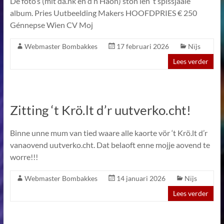
De foto’s (mit da.nk èn d’n Haon) stôn ien ’t spissjaale
album. Pries Uutbeelding Makers HOOFDPRIES € 250
Génnepse Wien CV Moj
Webmaster Bombakkes
17 februari 2026
Nïjs
Lees verder
Zitting ‘t Krö.lt d’r uutverko.cht!
Binne unne mum van tied waare alle kaorte vör ‘t Krö.lt d’r
vanaovend uutverko.cht. Dat belaoft enne mojje aovend te
worre!!!
Webmaster Bombakkes
14 januari 2026
Nïjs
Lees verder