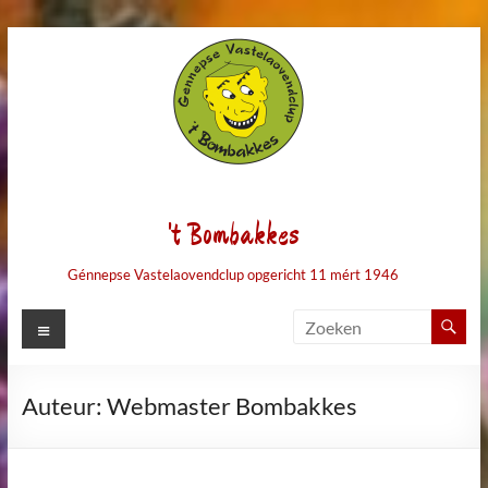
Ga
naar
de
inhoud
't Bombakkes
Génnepse Vastelaovendclup opgericht 11 mért 1946
Menu
Auteur:
Webmaster Bombakkes