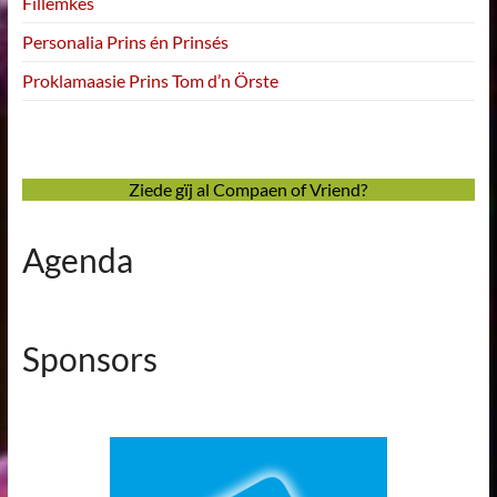
Fillemkes
Personalia Prins én Prinsés
Proklamaasie Prins Tom d’n Örste
Ziede gïj al Compaen of Vriend?
Agenda
Sponsors