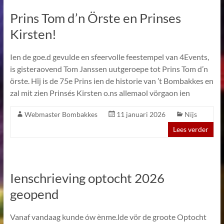
Prins Tom d’n Örste en Prinses
Kirsten!
Ien de goe.d gevulde en sfeervolle feestempel van 4Events,
is gisteraovend Tom Janssen uutgeroepe tot Prins Tom d’n
örste. Hïj is de 75e Prins ien de historie van ’t Bombakkes en
zal mit zien Prinsés Kirsten o.ns allemaol vörgaon ien
Webmaster Bombakkes
11 januari 2026
Nïjs
Lees verder
Ienschrieving optocht 2026
geopend
Vanaf vandaag kunde ów ènme.lde vör de groote Optocht