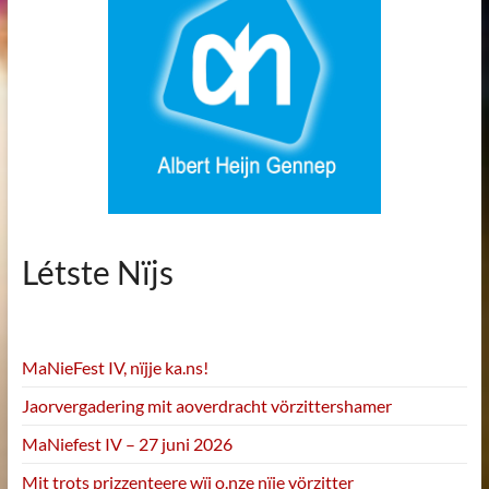
Létste Nïjs
MaNieFest IV, nïjje ka.ns!
Jaorvergadering mit aoverdracht vörzittershamer
MaNiefest IV – 27 juni 2026
Mit trots prizzenteere wïj o.nze nïje vörzitter