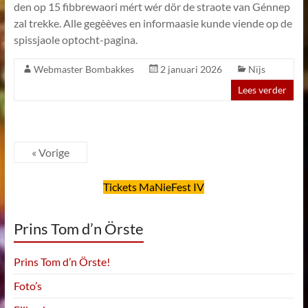
den op 15 fibbrewaori mért wér dör de straote van Génnep
zal trekke. Alle gegèèves en informaasie kunde viende op de
spissjaole optocht-pagina.
Webmaster Bombakkes
2 januari 2026
Nïjs
Lees verder
« Vorige
Tickets MaNieFest IV
Prins Tom d’n Örste
Prins Tom d’n Örste!
Foto’s