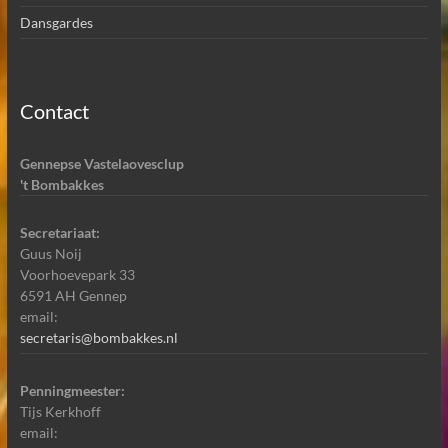
Dansgardes
Contact
Gennepse Vastelaovesclup
't Bombakkes
Secretariaat:
Guus Noij
Voorhoevepark 33
6591 AH Gennep
email:
secretaris@bombakkes.nl
Penningmeester:
Tijs Kerkhoff
email: