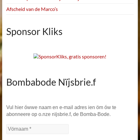
Afscheid van de Marco’s
Sponsor Kliks
Bombabode Nïjsbrie.f
Vul hier ówwe naam en e-mail adres ien öm ów te
abonneere op o.nze nïjsbrie.f, de Bomba-Bode.