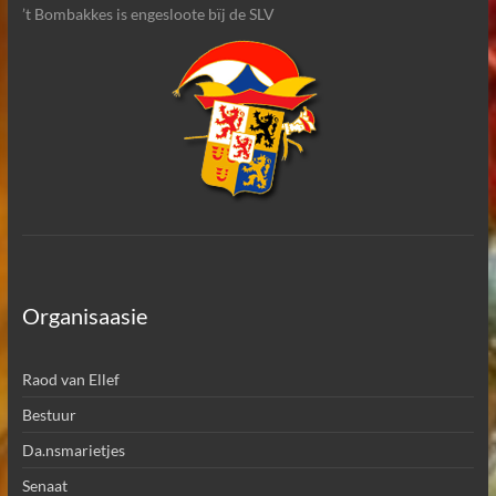
’t Bombakkes is engesloote bïj de SLV
Organisaasie
Raod van Ellef
Bestuur
Da.nsmarietjes
Senaat