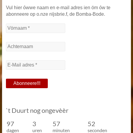
Vul hier ówwe naam en e-mail adres ien öm ów te
abonneere op o.nze nïjsbrie.f, de Bomba-Bode.
`t Duurt nog ongevèèr
97
3
57
52
dagen
uren
minuten
seconden