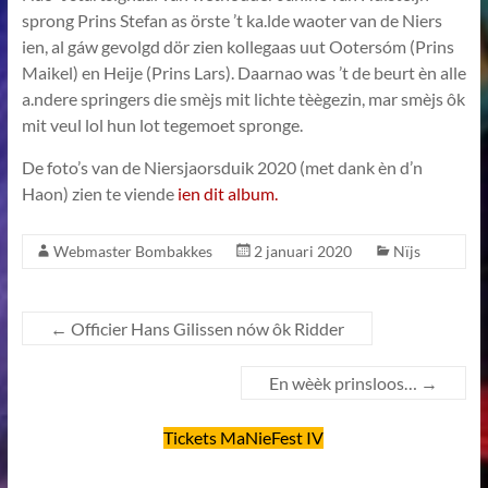
sprong Prins Stefan as örste ’t ka.lde waoter van de Niers
ien, al gáw gevolgd dör zien kollegaas uut Ootersóm (Prins
Maikel) en Heije (Prins Lars). Daarnao was ’t de beurt èn alle
a.ndere springers die smèjs mit lichte tèègezin, mar smèjs ôk
mit veul lol hun lot tegemoet spronge.
De foto’s van de Niersjaorsduik 2020 (met dank èn d’n
Haon) zien te viende
ien dit album.
Webmaster Bombakkes
2 januari 2020
Nïjs
←
Officier Hans Gilissen nów ôk Ridder
En wèèk prinsloos…
→
Tickets MaNieFest IV