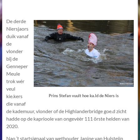
De derde
Niersjaors
duik vanaf
de
vlonder
bïj de
Genneper
Meule
trok wér
veul
kie.kers
Prins Stefan vuult hoe ka.ld de Niers is
die vanaf
de kademuur, vlonder of de Highlanderbridge goe.d zicht
hadde op de kaprioole van ongevèèr 111 örste helden van
2020.
Nao ’t startsignaal van wethouder Janine van Hulsteijn