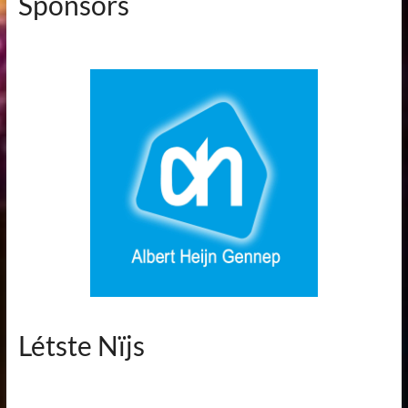
Sponsors
Létste Nïjs