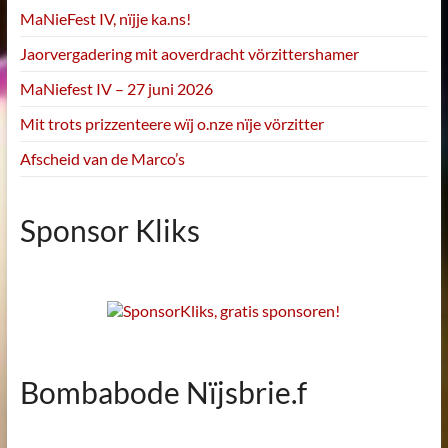
MaNieFest IV, nïjje ka.ns!
Jaorvergadering mit aoverdracht vörzittershamer
MaNiefest IV – 27 juni 2026
Mit trots prizzenteere wïj o.nze nïje vörzitter
Afscheid van de Marco’s
Sponsor Kliks
Bombabode Nïjsbrie.f