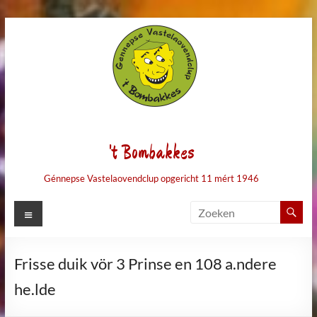
Ga
naar
de
inhoud
't Bombakkes
Génnepse Vastelaovendclup opgericht 11 mért 1946
Menu
Frisse duik vör 3 Prinse en 108 a.ndere
he.lde