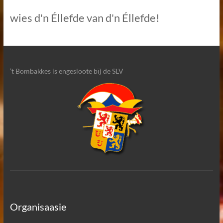
wies d'n Éllefde van d'n Éllefde!
’t Bombakkes is engesloote bïj de SLV
Organisaasie