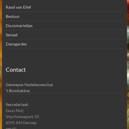
Raod van Ellef
Bestuur
Da.nsmarietjes
Senaat
Dansgardes
Contact
Gennepse Vastelaovesclup
't Bombakkes
Secretariaat:
Guus Noij
Voorhoevepark 33
6591 AH Gennep
email: