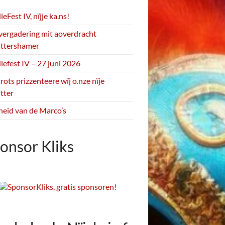
Fest IV, nïjje ka.ns!
vergadering mit aoverdracht
ittershamer
efest IV – 27 juni 2026
rots prizzenteere wïj o.nze nïje
itter
heid van de Marco’s
onsor Kliks