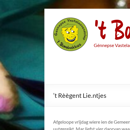
Ga
't B
naar
de
inhoud
Génnepse Vastela
’t Rèègent Lie.ntjes
Afgeloope vrïjdag wiere ien de Gemeen
uutgereikt. Mar liefst vier daorvan waa