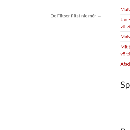
MaNie
De Flitser flitst nie mér
→
Jaor
vörz
MaNi
Mit t
vörz
Afsc
Sp