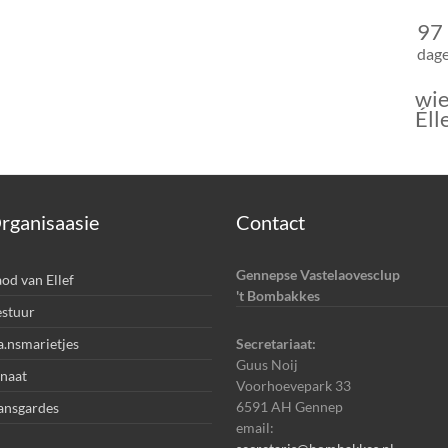
97
dag
wie
Éll
rganisaasie
Contact
Gennepse Vastelaovesclup
od van Ellef
't Bombakkes
stuur
.nsmarietjes
Secretariaat:
Guus Noij
naat
Voorhoevepark 33
6591 AH Gennep
ansgardes
email: