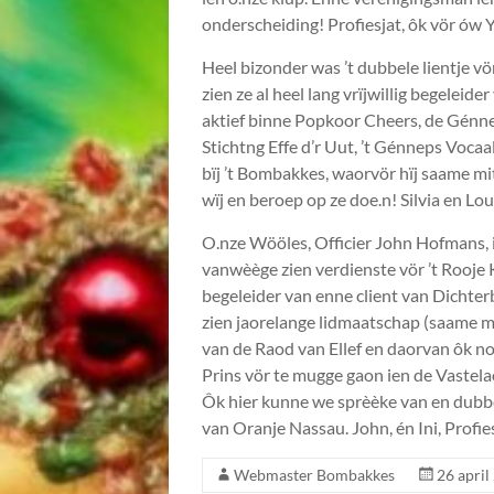
onderscheiding! Profiesjat, ôk vör ów
Heel bizonder was ’t dubbele lientje vö
zien ze al heel lang vrïjwillig begeleide
aktief binne Popkoor Cheers, de Génne
Stichtng Effe d’r Uut, ’t Génneps Vocaa
bïj ’t Bombakkes, waorvör hïj saame mit 
wïj en beroep op ze doe.n! Silvia en Lou
O.nze Wööles, Officier John Hofmans, is
vanwèège zien verdienste vör ’t Rooje 
begeleider van enne client van Dichterbij
zien jaorelange lidmaatschap (saame mi
van de Raod van Ellef en daorvan ôk nog
Prins vör te mugge gaon ien de Vastel
Ôk hier kunne we sprèèke van en dubb
van Oranje Nassau. John, én Ini, Profie
Webmaster Bombakkes
26 april