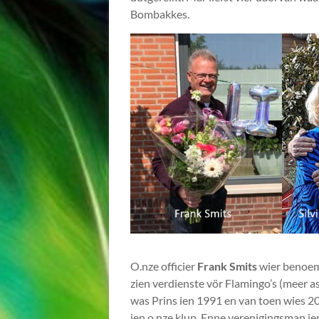
Bombakkes.
O.nze officier
Frank Smits
wier benoemd
zien verdienste vör Flamingo’s (meer as
was Prins ien 1991 en van toen wies 200
ien o.nze klup. Enne verenigingsman ie