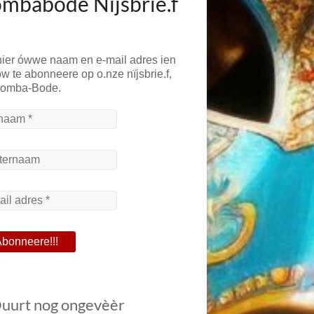
mbabode Nïjsbrie.f
hier ówwe naam en e-mail adres ien
w te abonneere op o.nze nïjsbrie.f,
Bomba-Bode.
Duurt nog ongevèèr