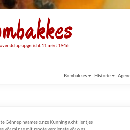
ombakkes
ovendclup opgericht 11 mért 1946
Bombakkes
Historie
Agen
te Génnep naames o.nze Kunning a.cht lientjes
re vör mi.nse mit groote verdienste vör o.ns