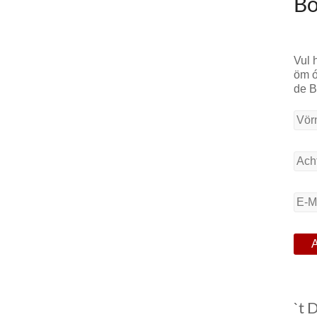
Bo
Vul 
öm ó
de 
`t 