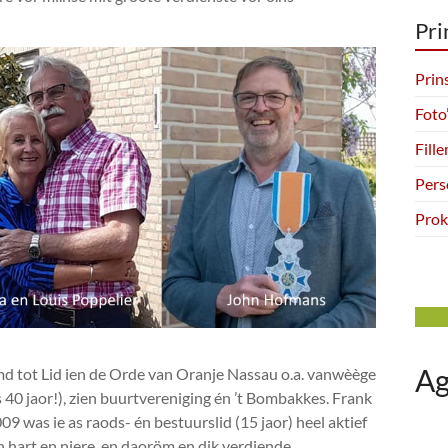
Pri
Prin
Foto
Fill
Pers
Prok
A
 tot Lid ien de Orde van Oranje Nassau o.a. vanwèège
 40 jaor!), zien buurtvereniging én ’t Bombakkes. Frank
9 was ie as raods- én bestuurslid (15 jaor) heel aktief
n hart en niere, en daoröm en dik verdiende