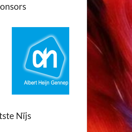
onsors
tste Nïjs