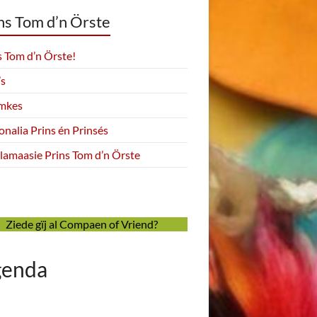
ns Tom d’n Örste
s Tom d’n Örste!
’s
emkes
onalia Prins én Prinsés
lamaasie Prins Tom d’n Örste
Ziede gïj al Compaen of Vriend?
genda