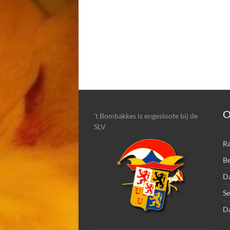
O
’t Bombakkes is engesloote bïj de
SLV
Ra
Be
Da
Se
D