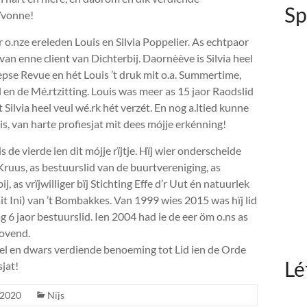
Sp
 Yvonne!
r o.nze ereleden Louis en Silvia Poppelier. As echtpaor
r van enne client van Dichterbij. Daornèève is Silvia heel
pse Revue en hét Louis ’t druk mit o.a. Summertime,
l en de Mé.rtzitting. Louis was meer as 15 jaor Raodslid
Silvia heel veul wé.rk hét verzét. En nog a.ltied kunne
is, van harte profiesjat mit dees mójje erkénning!
 de vierde ien dit mójje rïjtje. Hïj wier onderscheide
Kruus, as bestuurslid van de buurtvereniging, as
, as vrïjwilliger bïj Stichting Effe d’r Uut én natuurlek
t Ini) van ’t Bombakkes. Van 1999 wies 2015 was hïj lid
 6 jaor bestuurslid. Ien 2004 had ie de eer öm o.ns as
aovend.
el en dwars verdiende benoeming tot Lid ien de Orde
Lé
sjat!
 2020
Nïjs