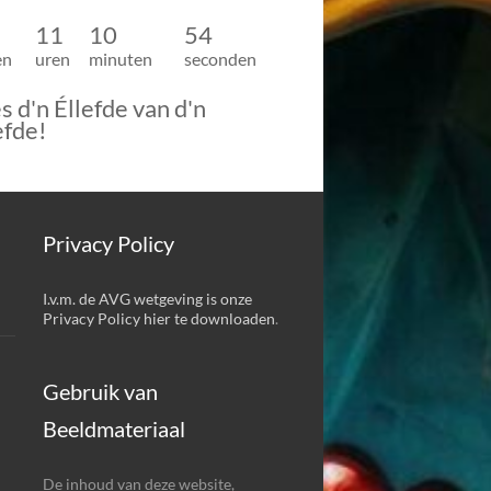
11
10
52
en
uren
minuten
seconden
s d'n Éllefde van d'n
efde!
Privacy Policy
I.v.m. de AVG wetgeving is onze
Privacy Policy hier te downloaden
.
Gebruik van
Beeldmateriaal
De inhoud van deze website,