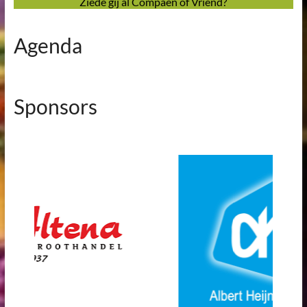
Ziede gïj al Compaen of Vriend?
Agenda
Sponsors