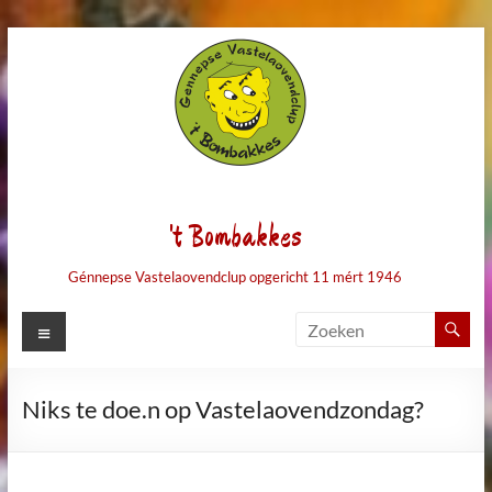
Ga
naar
de
inhoud
't Bombakkes
Génnepse Vastelaovendclup opgericht 11 mért 1946
Menu
Niks te doe.n op Vastelaovendzondag?