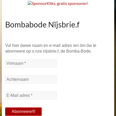
Bombabode Nïjsbrie.f
Vul hier ówwe naam en e-mail adres ien öm ów te
abonneere op o.nze nïjsbrie.f, de Bomba-Bode.