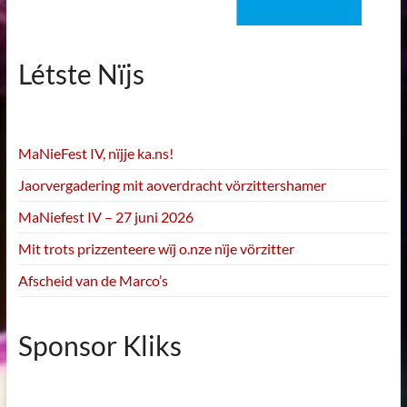
Létste Nïjs
MaNieFest IV, nïjje ka.ns!
Jaorvergadering mit aoverdracht vörzittershamer
MaNiefest IV – 27 juni 2026
Mit trots prizzenteere wïj o.nze nïje vörzitter
Afscheid van de Marco’s
Sponsor Kliks