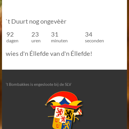
`t Duurt nog ongevèèr
92
23
31
33
dagen
uren
minuten
seconden
wies d'n Éllefde van d'n Éllefde!
’t Bombakkes is engesloote bïj de SLV