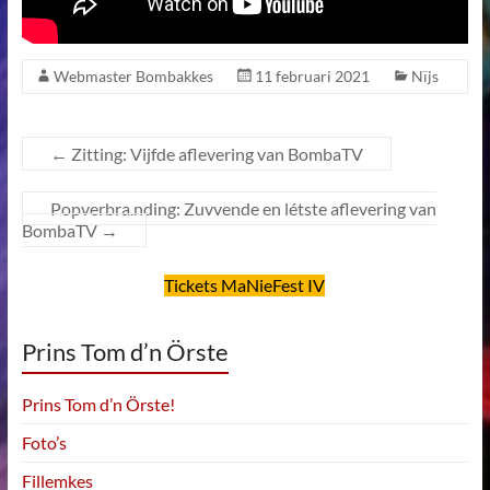
Webmaster Bombakkes
11 februari 2021
Nïjs
←
Zitting: Vijfde aflevering van BombaTV
Popverbra.nding: Zuvvende en létste aflevering van
BombaTV
→
Tickets MaNieFest IV
Prins Tom d’n Örste
Prins Tom d’n Örste!
Foto’s
Fillemkes