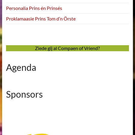
Personalia Prins én Prinsés
Proklamaasie Prins Tom d’n Örste
Ziede gïj al Compaen of Vriend?
Agenda
Sponsors