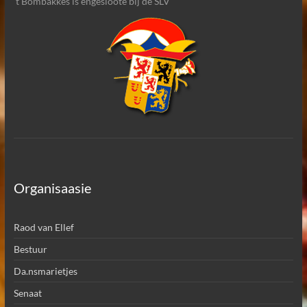
’t Bombakkes is engesloote bïj de SLV
Organisaasie
Raod van Ellef
Bestuur
Da.nsmarietjes
Senaat