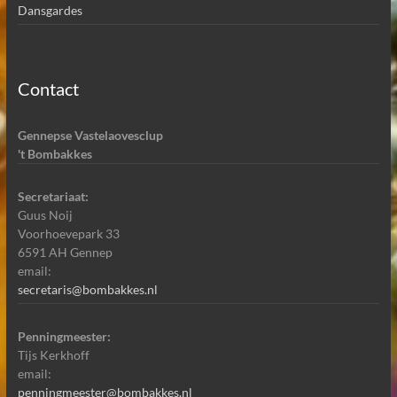
Dansgardes
Contact
Gennepse Vastelaovesclup
't Bombakkes
Secretariaat:
Guus Noij
Voorhoevepark 33
6591 AH Gennep
email:
secretaris@bombakkes.nl
Penningmeester:
Tijs Kerkhoff
email:
penningmeester@bombakkes.nl