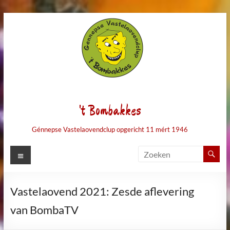
Ga
naar
de
inhoud
't Bombakkes
Génnepse Vastelaovendclup opgericht 11 mért 1946
Menu
Vastelaovend 2021: Zesde aflevering
van BombaTV