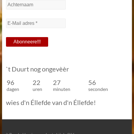
`t Duurt nog ongevèèr
96
22
27
55
dagen
uren
minuten
seconden
wies d'n Éllefde van d'n Éllefde!