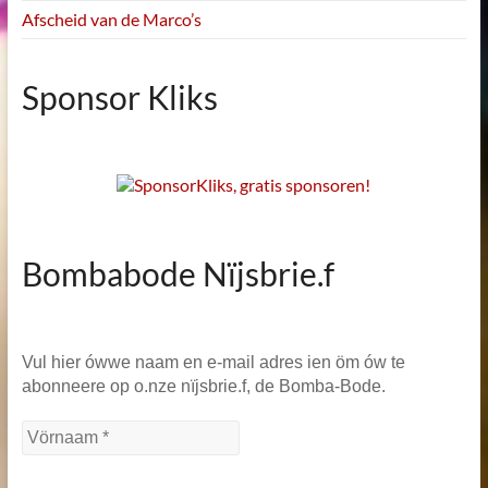
Afscheid van de Marco’s
Sponsor Kliks
Bombabode Nïjsbrie.f
Vul hier ówwe naam en e-mail adres ien öm ów te
abonneere op o.nze nïjsbrie.f, de Bomba-Bode.