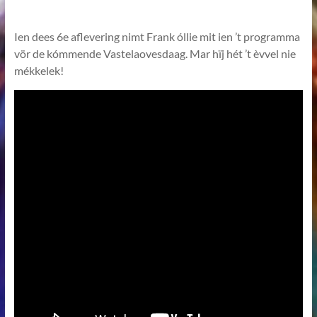
Ien dees 6e aflevering nimt Frank óllie mit ien ’t programma
vör de kómmende Vastelaovesdaag. Mar hïj hét ’t èvvel nie
mékkelek!