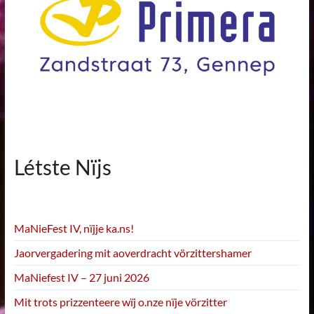
Létste Nïjs
MaNieFest IV, nïjje ka.ns!
Jaorvergadering mit aoverdracht vörzittershamer
MaNiefest IV – 27 juni 2026
Mit trots prizzenteere wïj o.nze nïje vörzitter