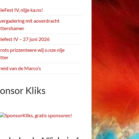
Fest IV, nïjje ka.ns!
vergadering mit aoverdracht
ittershamer
efest IV – 27 juni 2026
rots prizzenteere wïj o.nze nïje
itter
heid van de Marco’s
onsor Kliks