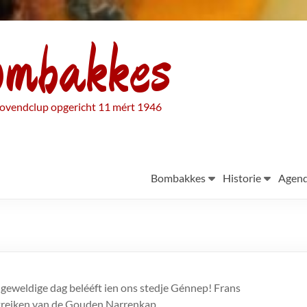
ombakkes
ovendclup opgericht 11 mért 1946
Bombakkes
Historie
Agen
geweldige dag belééft ien ons stedje Génnep! Frans
utreiken van de Gouden Narrenkap.