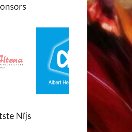
onsors
tste Nïjs