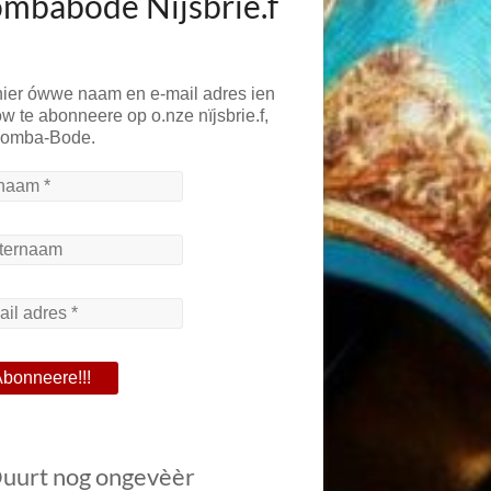
mbabode Nïjsbrie.f
hier ówwe naam en e-mail adres ien
w te abonneere op o.nze nïjsbrie.f,
Bomba-Bode.
Duurt nog ongevèèr