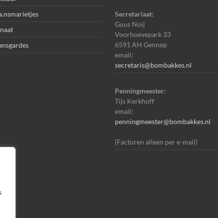
.nsmarietjes
Secretariaat:
Guus Noij
naat
Voorhoevepark 33
6591 AH Gennep
ansgardes
email:
secretaris@bombakkes.nl
Penningmeester:
Tijs Kerkhoff
email:
penningmeester@bombakkes.nl
(Facturen alleen per e-mail)
s