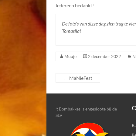
Iedereen bedankt!
De foto’s van dizze dag zien trug te vi
Tomasila!
Muuje
2 december 2022
N
←
MaNieFest
O
’t Bombakkes is engesloote bïj de
SLV
Ra
Be