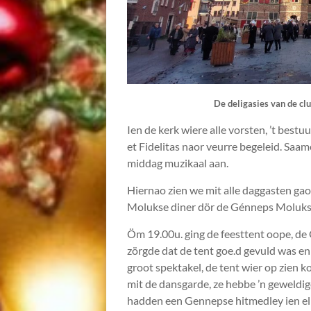
De deligasies van de club
Ien de kerk wiere alle vorsten, ’t bes
et Fidelitas naor veurre begeleid. Saa
middag muzikaal aan.
Hiernao zien we mit alle daggasten gao
Molukse diner dör de Génneps Molukse
Öm 19.00u. ging de feesttent oope, d
zörgde dat de tent goe.d gevuld was en
groot spektakel, de tent wier op zien 
mit de dansgarde, ze hebbe ’n geweld
hadden een Gennepse hitmedley ien e