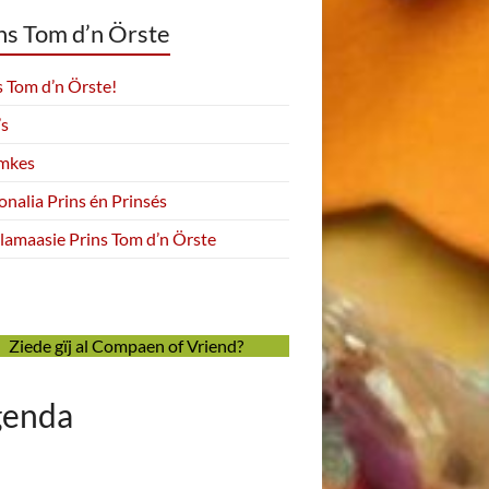
ns Tom d’n Örste
s Tom d’n Örste!
’s
emkes
onalia Prins én Prinsés
lamaasie Prins Tom d’n Örste
Ziede gïj al Compaen of Vriend?
genda