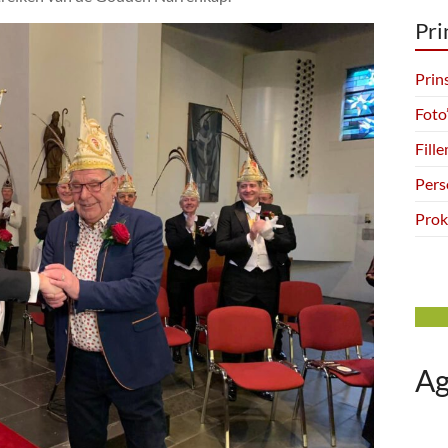
Pri
Prin
Foto
Fill
Pers
Prok
A