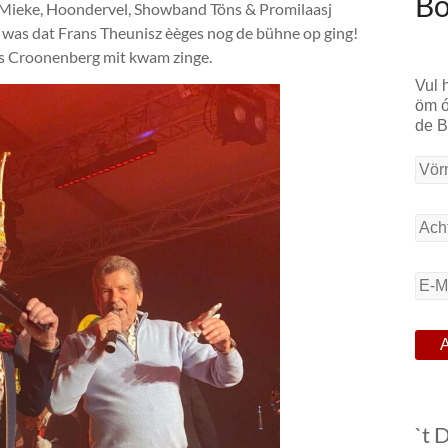
Bo
n Mieke, Hoondervel, Showband Töns & Promilaasj
l was dat Frans Theunisz èèges nog de bühne op ging!
ans Croonenberg mit kwam zinge.
Vul 
öm ó
de 
`t 