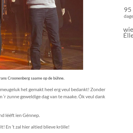
95
dag
wie
Éll
rans Croonenberg saame op de bühne.
it meugeluk het gemakt heel erg veul bedankt! Zonder
 öm ‘r zunne geweldige dag van te maake. Ôk veul dank
nd lééft ien Génnep.
En ’t zal hier altied blieve krölle!