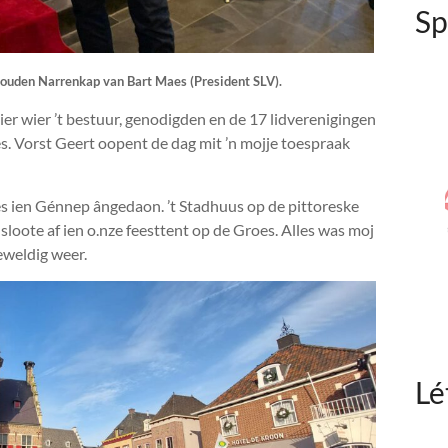
Sp
Gouden Narrenkap van Bart Maes (President SLV).
er wier ’t bestuur, genodigden en de 17 lidverenigingen
. Vorst Geert oopent de dag mit ’n mojje toespraak
es ien Génnep ângedaon. ’t Stadhuus op de pittoreske
sloote af ien o.nze feesttent op de Groes. Alles was moj
eweldig weer.
Lé