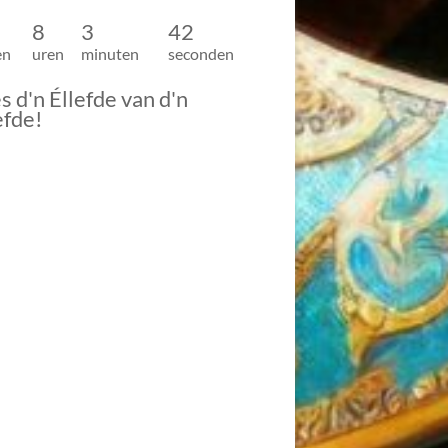
8
3
40
en
uren
minuten
seconden
s d'n Éllefde van d'n
efde!