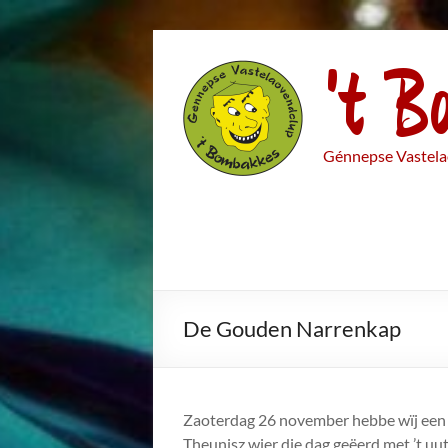
Ga
't B
naar
de
inhoud
Génnepse Vastela
De Gouden Narrenkap
Zaoterdag 26 november hebbe wïj een 
Theunisz wier die dag geëerd met ’t u