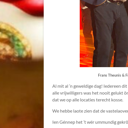
Frans Theunis & F
Al mit al ’n geweldige dag! Iedereen d
alle vrijwilligers was het nooit gelukt
dat we op alle locaties terecht kosse.
We hebbe laote zien dat de vastelaove
Ien Génnep het ’t wér ummundig gekrölt! 