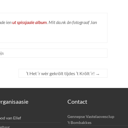
ende ien
ut spissjaale album
. Mit da.nk ân fotograaf Jan
ïjs
’t Het ‘r wèr gekrölt tijdes ’t Krölt ‘r!
→
rganisaasie
Contact
Gennepse Vastelaovesclup
od van Ellef
't Bombakkes
stuur