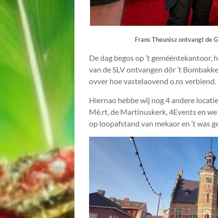
Frans Theunisz ontvangt de 
De dag begos op ’t gemééntekantoor, hi
van de SLV ontvangen dör ’t Bombakkes
ovver hoe vastelaovend o.ns verbiend.
Hiernao hebbe wïj nog 4 andere locati
Mé.rt, de Martinuskerk, 4Events en we 
op loopafstand van mekaor en ’t was g