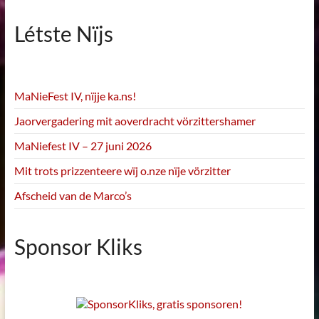
Létste Nïjs
MaNieFest IV, nïjje ka.ns!
Jaorvergadering mit aoverdracht vörzittershamer
MaNiefest IV – 27 juni 2026
Mit trots prizzenteere wïj o.nze nïje vörzitter
Afscheid van de Marco’s
Sponsor Kliks