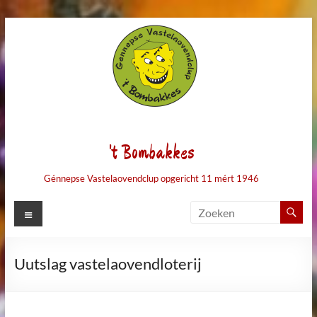
Ga
naar
de
inhoud
't Bombakkes
Génnepse Vastelaovendclup opgericht 11 mért 1946
Menu
Uutslag vastelaovendloterij