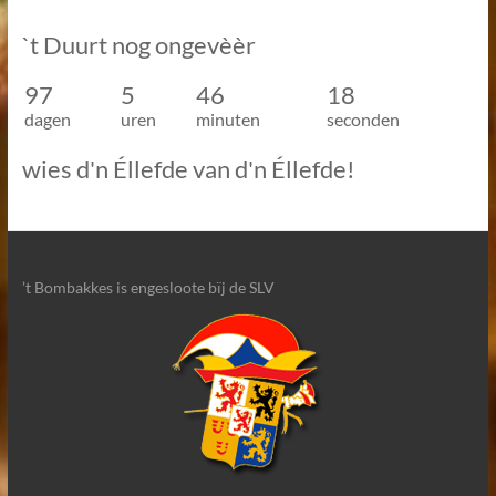
`t Duurt nog ongevèèr
97
5
46
18
dagen
uren
minuten
seconden
wies d'n Éllefde van d'n Éllefde!
’t Bombakkes is engesloote bïj de SLV