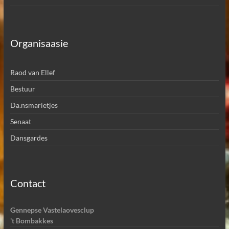
Organisaasie
Raod van Ellef
Bestuur
Da.nsmarietjes
Senaat
Dansgardes
Contact
Gennepse Vastelaovesclup
't Bombakkes