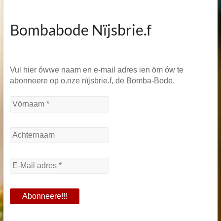
Bombabode Nïjsbrie.f
Vul hier ówwe naam en e-mail adres ien öm ów te
abonneere op o.nze nïjsbrie.f, de Bomba-Bode.