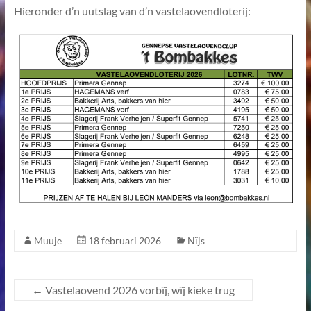
Hieronder d’n uutslag van d’n vastelaovendloterij:
Muuje
18 februari 2026
Nïjs
←
Vastelaovend 2026 vorbïj, wïj kieke trug