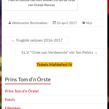
Theo en Gonnie Gartsen, allebei Lid ien de Orde
van Oranje Nassau
Webmaster Bombakkes
26 april 2017
Nïjs
←
Trugblik seizoen 2016-2017
S.L.V. “Orde van Verdeenste” vör Ton Peters
→
Tickets MaNieFest IV
Prins Tom d’n Örste
Prins Tom d’n Örste!
Foto’s
Fillemkes