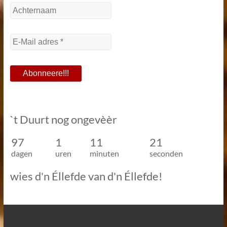
`t Duurt nog ongevèèr
97
1
11
20
dagen
uren
minuten
seconden
wies d'n Éllefde van d'n Éllefde!