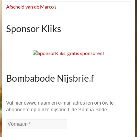
Afscheid van de Marco’s
Sponsor Kliks
Bombabode Nïjsbrie.f
Vul hier ówwe naam en e-mail adres ien öm ów te
abonneere op o.nze nïjsbrie.f, de Bomba-Bode.