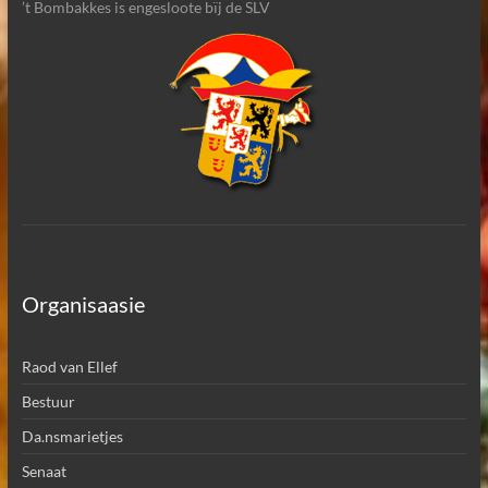
’t Bombakkes is engesloote bïj de SLV
Organisaasie
Raod van Ellef
Bestuur
Da.nsmarietjes
Senaat