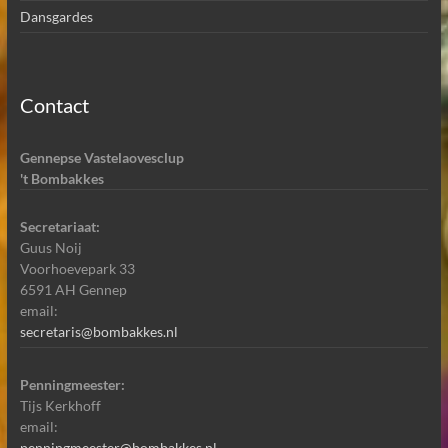
Dansgardes
Contact
Gennepse Vastelaovesclup
't Bombakkes
Secretariaat:
Guus Noij
Voorhoevepark 33
6591 AH Gennep
email:
secretaris@bombakkes.nl
Penningmeester:
Tijs Kerkhoff
email:
penningmeester@bombakkes.nl