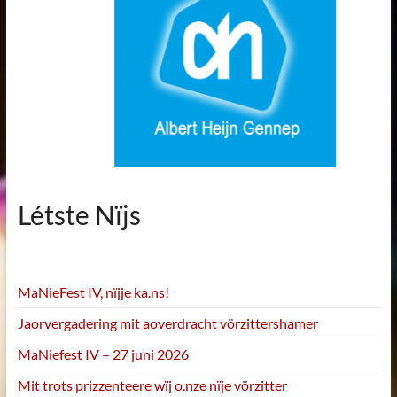
Létste Nïjs
MaNieFest IV, nïjje ka.ns!
Jaorvergadering mit aoverdracht vörzittershamer
MaNiefest IV – 27 juni 2026
Mit trots prizzenteere wïj o.nze nïje vörzitter