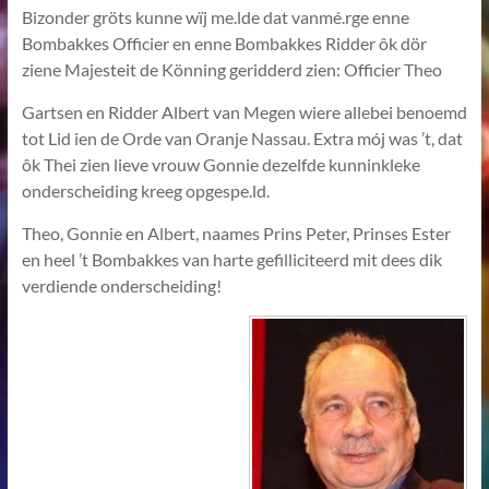
Bizonder gröts kunne wïj me.lde dat vanmé.rge enne
Bombakkes Officier en enne Bombakkes Ridder ôk dör
ziene Majesteit de Könning geridderd zien: Officier Theo
Gartsen en Ridder Albert van Megen wiere allebei benoemd
tot Lid ien de Orde van Oranje Nassau. Extra mój was ’t, dat
ôk Thei zien lieve vrouw Gonnie dezelfde kunninkleke
onderscheiding kreeg opgespe.ld.
Theo, Gonnie en Albert, naames Prins Peter, Prinses Ester
en heel ’t Bombakkes van harte gefilliciteerd mit dees dik
verdiende onderscheiding!