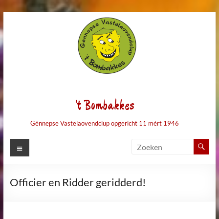
Ga
naar
de
inhoud
't Bombakkes
Génnepse Vastelaovendclup opgericht 11 mért 1946
Menu
Officier en Ridder geridderd!