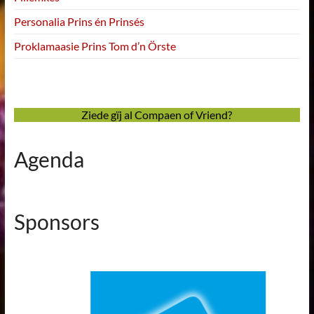
Personalia Prins én Prinsés
Proklamaasie Prins Tom d’n Örste
Ziede gïj al Compaen of Vriend?
Agenda
Sponsors