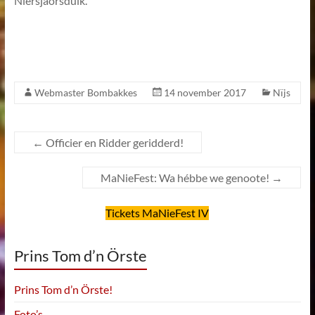
Niersjaorsduik.
Webmaster Bombakkes
14 november 2017
Nïjs
←
Officier en Ridder geridderd!
MaNieFest: Wa hébbe we genoote!
→
Tickets MaNieFest IV
Prins Tom d’n Örste
Prins Tom d’n Örste!
Foto’s