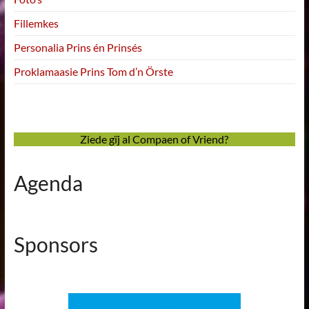
Fillemkes
Personalia Prins én Prinsés
Proklamaasie Prins Tom d’n Örste
Ziede gïj al Compaen of Vriend?
Agenda
Sponsors