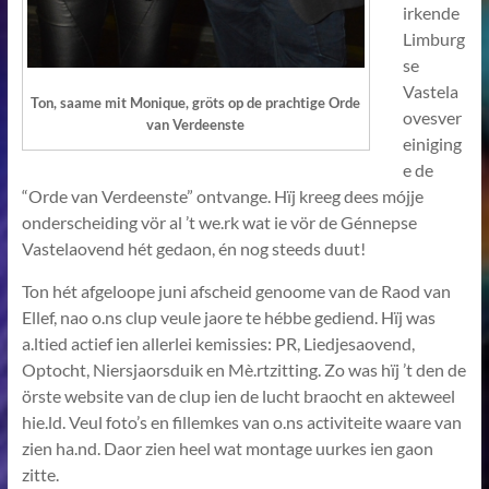
irkende
Limburg
se
Vastela
Ton, saame mit Monique, gröts op de prachtige Orde
ovesver
van Verdeenste
einiging
e de
“Orde van Verdeenste” ontvange. Hïj kreeg dees mójje
onderscheiding vör al ’t we.rk wat ie vör de Génnepse
Vastelaovend hét gedaon, én nog steeds duut!
Ton hét afgeloope juni afscheid genoome van de Raod van
Ellef, nao o.ns clup veule jaore te hébbe gediend. Hïj was
a.ltied actief ien allerlei kemissies: PR, Liedjesaovend,
Optocht, Niersjaorsduik en Mè.rtzitting. Zo was hïj ’t den de
örste website van de clup ien de lucht braocht en akteweel
hie.ld. Veul foto’s en fillemkes van o.ns activiteite waare van
zien ha.nd. Daor zien heel wat montage uurkes ien gaon
zitte.