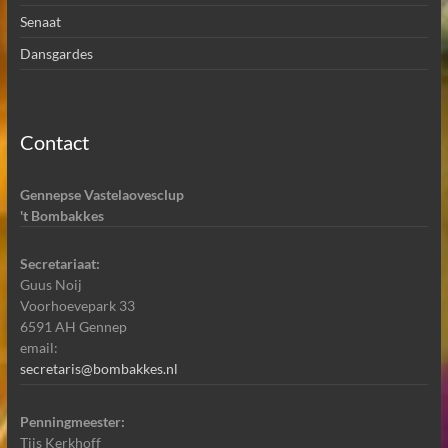
Senaat
Dansgardes
Contact
Gennepse Vastelaovesclup
't Bombakkes
Secretariaat:
Guus Noij
Voorhoevepark 33
6591 AH Gennep
email:
secretaris@bombakkes.nl
Penningmeester:
Tijs Kerkhoff