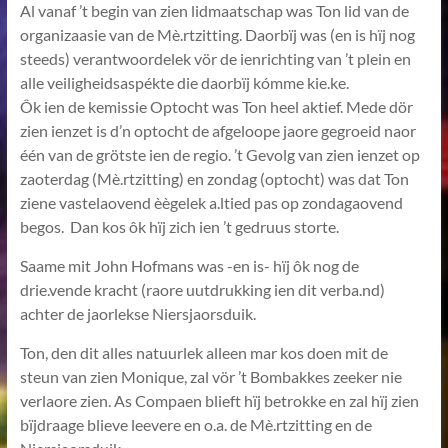
Al vanaf ’t begin van zien lidmaatschap was Ton lid van de
organizaasie van de Mè.rtzitting. Daorbïj was (en is hïj nog
steeds) verantwoordelek vör de ienrichting van ’t plein en
alle veiligheidsaspékte die daorbïj kómme kie.ke.
Ôk ien de kemissie Optocht was Ton heel aktief. Mede dör
zien ienzet is d’n optocht de afgeloope jaore gegroeid naor
één van de grötste ien de regio. ’t Gevolg van zien ienzet op
zaoterdag (Mè.rtzitting) en zondag (optocht) was dat Ton
ziene vastelaovend èègelek a.ltied pas op zondagaovend
begos. Dan kos ôk hïj zich ien ’t gedruus storte.
Saame mit John Hofmans was -en is- hïj ôk nog de
drie.vende kracht (raore uutdrukking ien dit verba.nd)
achter de jaorlekse Niersjaorsduik.
Ton, den dit alles natuurlek alleen mar kos doen mit de
steun van zien Monique, zal vör ’t Bombakkes zeeker nie
verlaore zien. As Compaen blieft hïj betrokke en zal hïj zien
bïjdraage blieve leevere en o.a. de Mè.rtzitting en de