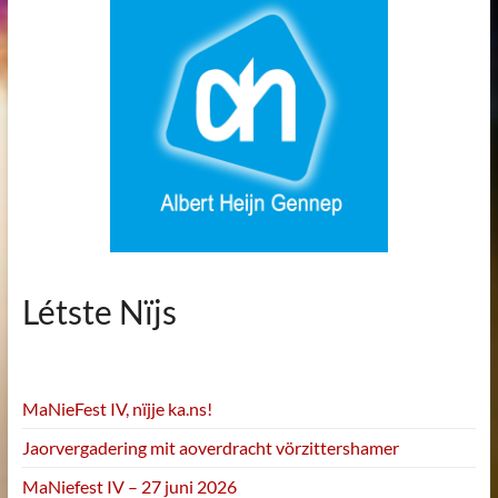
Létste Nïjs
MaNieFest IV, nïjje ka.ns!
Jaorvergadering mit aoverdracht vörzittershamer
MaNiefest IV – 27 juni 2026