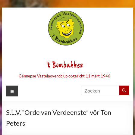
Ga
naar
de
inhoud
't Bombakkes
Génnepse Vastelaovendclup opgericht 11 mért 1946
Menu
S.L.V. “Orde van Verdeenste” vör Ton
Peters