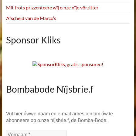
Mit trots prizzenteere wïj o.nze nïje vörzitter
Afscheid van de Marco’s
Sponsor Kliks
Bombabode Nïjsbrie.f
Vul hier ówwe naam en e-mail adres ien öm ów te
abonneere op o.nze nïjsbrie.f, de Bomba-Bode.