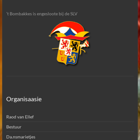
’t Bombakkes is engesloote bïj de SLV
Organisaasie
Raod van Ellef
Bestuur
Da.nsmarietjes