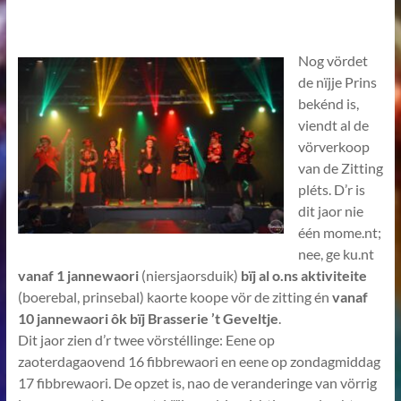
Nog vördet
de nïjje Prins
bekénd is,
viendt al de
vörverkoop
van de Zitting
pléts. D’r is
dit jaor nie
één mome.nt;
nee, ge ku.nt
vanaf 1 jannewaori
(niersjaorsduik)
bïj al o.ns aktiviteite
(boerebal, prinsebal) kaorte koope vör de zitting én
vanaf
10 jannewaori ôk bïj Brasserie ’t Geveltje
.
Dit jaor zien d’r twee vörstéllinge: Eene op
zaoterdagaovend 16 fibbrewaori en eene op zondagmiddag
17 fibbrewaori. De opzet is, nao de veranderinge van vörrig