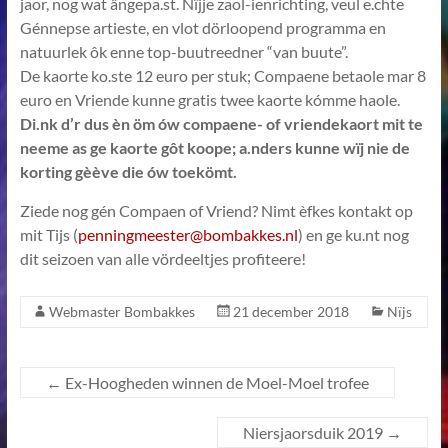
jaor, nog wat ângepa.st. Nïjje zaol-ienrichting, veul e.chte
Génnepse artieste, en vlot dörloopend programma en
natuurlek ôk enne top-buutreedner “van buute”.
De kaorte ko.ste 12 euro per stuk; Compaene betaole mar 8
euro en Vriende kunne gratis twee kaorte kómme haole.
Di.nk d’r dus èn öm ów compaene- of vriendekaort mit te
neeme as ge kaorte gôt koope; a.nders kunne wïj nie de
korting gèève die ów toekömt.
Ziede nog gén Compaen of Vriend? Nimt èfkes kontakt op
mit Tijs (
penningmeester@bombakkes.nl
) en ge ku.nt nog
dit seizoen van alle vördeeltjes profiteere!
Webmaster Bombakkes
21 december 2018
Nïjs
←
Ex-Hoogheden winnen de Moel-Moel trofee
Niersjaorsduik 2019
→