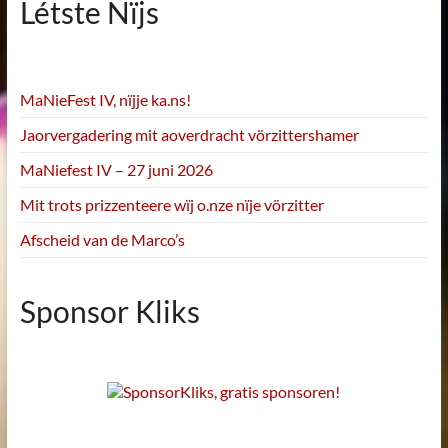
Létste Nïjs
MaNieFest IV, nïjje ka.ns!
Jaorvergadering mit aoverdracht vörzittershamer
MaNiefest IV – 27 juni 2026
Mit trots prizzenteere wïj o.nze nïje vörzitter
Afscheid van de Marco’s
Sponsor Kliks