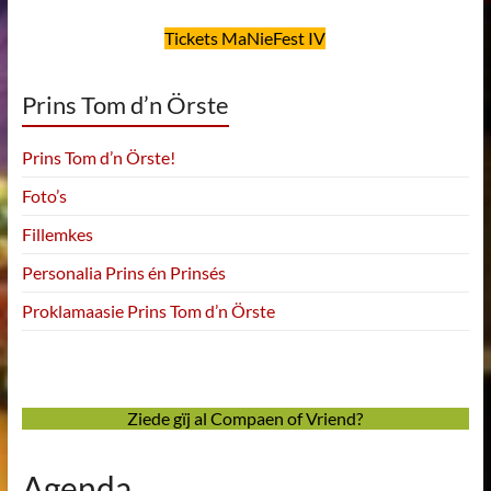
Tickets MaNieFest IV
Prins Tom d’n Örste
Prins Tom d’n Örste!
Foto’s
Fillemkes
Personalia Prins én Prinsés
Proklamaasie Prins Tom d’n Örste
Ziede gïj al Compaen of Vriend?
Agenda