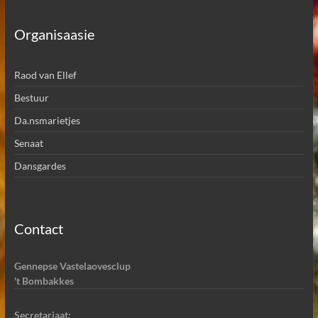
Organisaasie
Raod van Ellef
Bestuur
Da.nsmarietjes
Senaat
Dansgardes
Contact
Gennepse Vastelaovesclup
't Bombakkes
Secretariaat: