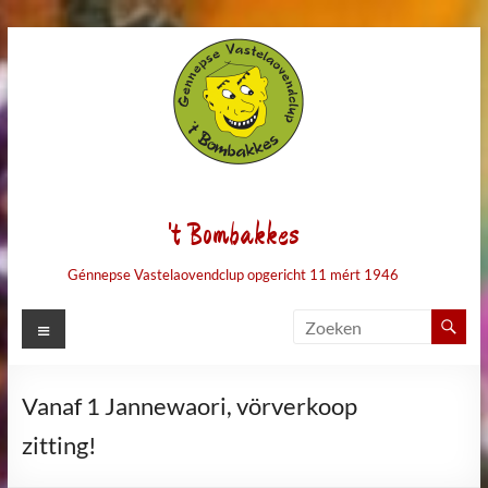
Ga
naar
de
inhoud
't Bombakkes
Génnepse Vastelaovendclup opgericht 11 mért 1946
Menu
Vanaf 1 Jannewaori, vörverkoop
zitting!