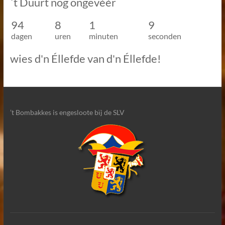
`t Duurt nog ongevèèr
94
8
1
9
dagen
uren
minuten
seconden
wies d'n Éllefde van d'n Éllefde!
’t Bombakkes is engesloote bïj de SLV