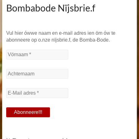
Bombabode Nïjsbrie.f
Vul hier ówwe naam en e-mail adres ien öm ów te
abonneere op o.nze nïjsbrie.f, de Bomba-Bode.