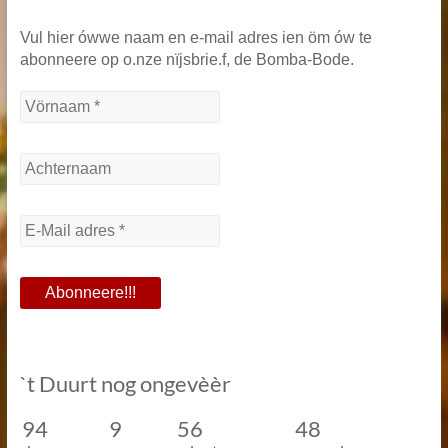
Vul hier ówwe naam en e-mail adres ien öm ów te
abonneere op o.nze nïjsbrie.f, de Bomba-Bode.
`t Duurt nog ongevèèr
94
9
56
48