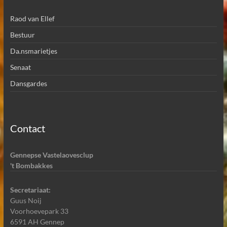
Raod van Ellef
Bestuur
Da.nsmarietjes
Senaat
Dansgardes
Contact
Gennepse Vastelaovesclup
't Bombakkes
Secretariaat:
Guus Noij
Voorhoevepark 33
6591 AH Gennep