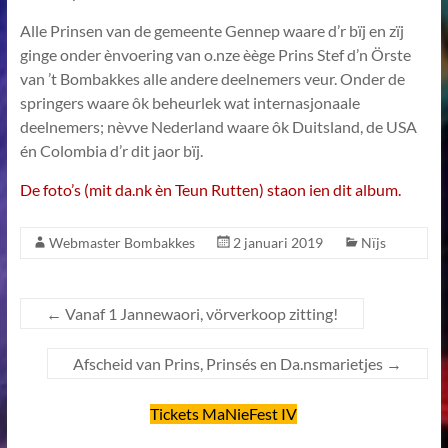
Alle Prinsen van de gemeente Gennep waare d’r bïj en zïj
ginge onder ènvoering van o.nze èège Prins Stef d’n Örste
van ’t Bombakkes alle andere deelnemers veur. Onder de
springers waare ôk beheurlek wat internasjonaale
deelnemers; nèvve Nederland waare ôk Duitsland, de USA
én Colombia d’r dit jaor bïj.
De foto’s (mit da.nk èn Teun Rutten) staon ien dit album.
Webmaster Bombakkes
2 januari 2019
Nïjs
←
Vanaf 1 Jannewaori, vörverkoop zitting!
Afscheid van Prins, Prinsés en Da.nsmarietjes
→
Tickets MaNieFest IV