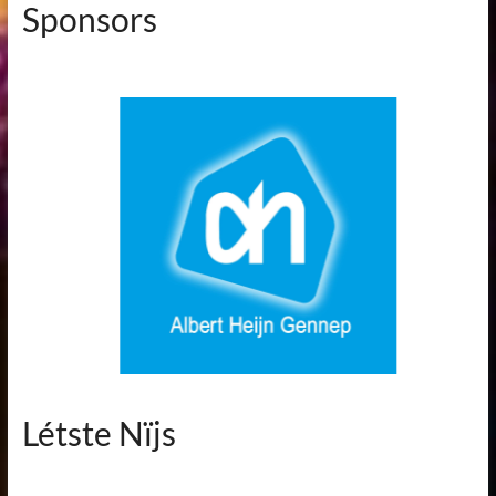
Sponsors
Létste Nïjs