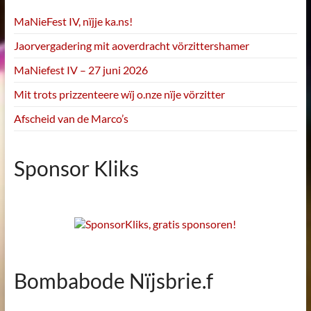
MaNieFest IV, nïjje ka.ns!
Jaorvergadering mit aoverdracht vörzittershamer
MaNiefest IV – 27 juni 2026
Mit trots prizzenteere wïj o.nze nïje vörzitter
Afscheid van de Marco’s
Sponsor Kliks
Bombabode Nïjsbrie.f