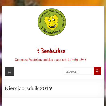
Ga
naar
de
inhoud
't Bombakkes
Génnepse Vastelaovendclup opgericht 11 mért 1946
Menu
Niersjaorsduik 2019