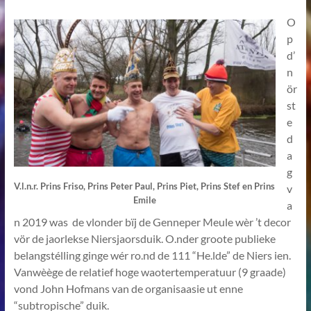
O
p
d’
n
ör
st
e
d
a
g
V.l.n.r. Prins Friso, Prins Peter Paul, Prins Piet, Prins Stef en Prins
v
Emile
a
n 2019 was de vlonder bïj de Genneper Meule wèr ’t decor
vör de jaorlekse Niersjaorsduik. O.nder groote publieke
belangstélling ginge wér ro.nd de 111 “He.lde” de Niers ien.
Vanwèège de relatief hoge waotertemperatuur (9 graade)
vond John Hofmans van de organisaasie ut enne
“subtropische” duik.