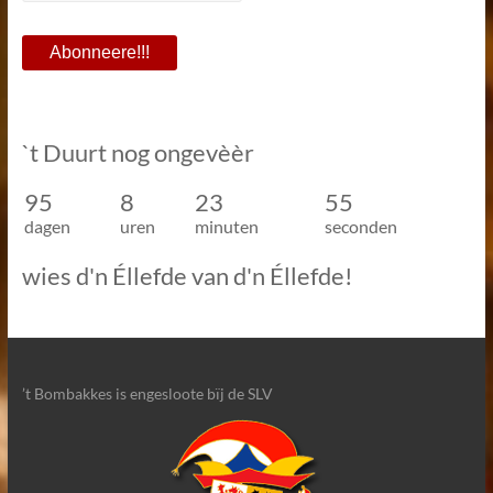
`t Duurt nog ongevèèr
95
8
23
55
dagen
uren
minuten
seconden
wies d'n Éllefde van d'n Éllefde!
’t Bombakkes is engesloote bïj de SLV