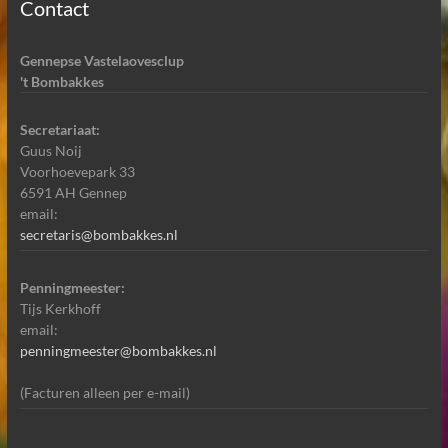
Contact
Gennepse Vastelaovesclup
't Bombakkes
Secretariaat:
Guus Noij
Voorhoevepark 33
6591 AH Gennep
email:
secretaris@bombakkes.nl
Penningmeester:
Tijs Kerkhoff
email:
penningmeester@bombakkes.nl
(Facturen alleen per e-mail)