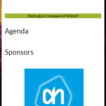
Ziede gïj al Compaen of Vriend?
Agenda
Sponsors