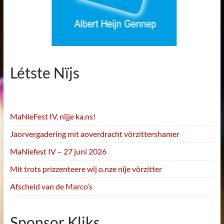
Létste Nïjs
MaNieFest IV, nïjje ka.ns!
Jaorvergadering mit aoverdracht vörzittershamer
MaNiefest IV – 27 juni 2026
Mit trots prizzenteere wïj o.nze nïje vörzitter
Afscheid van de Marco’s
Sponsor Kliks