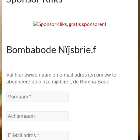
Bombabode Nïjsbrie.f
Vul hier ówwe naam en e-mail adres ien öm ów te
abonneere op o.nze nïjsbrie.f, de Bomba-Bode.