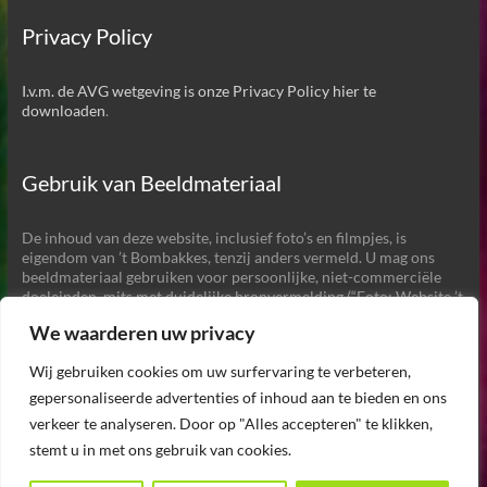
Privacy Policy
I.v.m. de AVG wetgeving is onze Privacy Policy hier te
downloaden
.
Gebruik van Beeldmateriaal
De inhoud van deze website, inclusief foto’s en filmpjes, is
eigendom van ’t Bombakkes, tenzij anders vermeld. U mag ons
beeldmateriaal gebruiken voor persoonlijke, niet-commerciële
doeleinden, mits met duidelijke bronvermelding (“Foto: Website ’t
Bombakkes”) en een link naar onze website.
We waarderen uw privacy
Commercieel gebruik of aanpassing van het beeldmateriaal
zonder toestemming is
niet
toegestaan. Ook het gebruik van het
Wij gebruiken cookies om uw surfervaring te verbeteren,
beeldmateriaal voor het maken van AI gegenereerde beelden of
voor het trainen van AI is
niet
toegestaan.
gepersonaliseerde advertenties of inhoud aan te bieden en ons
verkeer te analyseren. Door op "Alles accepteren" te klikken,
stemt u in met ons gebruik van cookies.