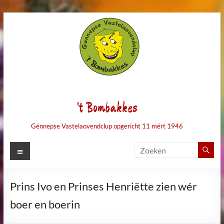
Ga
naar
de
inhoud
't Bombakkes
Génnepse Vastelaovendclup opgericht 11 mért 1946
Menu
Prins Ivo en Prinses Henriëtte zien wér
boer en boerin