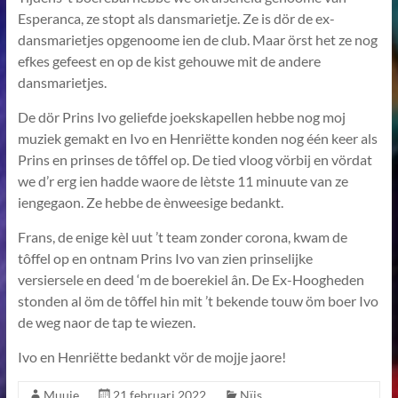
Esperanca, ze stopt als dansmarietje. Ze is dör de ex-
dansmarietjes opgenoome ien de club. Maar örst het ze nog
efkes gefeest en op de kist gehouwe mit de andere
dansmarietjes.
De dör Prins Ivo geliefde joekskapellen hebbe nog moj
muziek gemakt en Ivo en Henriëtte konden nog één keer als
Prins en prinses de tôffel op. De tied vloog vörbij en vördat
we d’r erg ien hadde waore de lètste 11 minuute van ze
iengegaon. Ze hebbe de ènweesige bedankt.
Frans, de enige kèl uut ’t team zonder corona, kwam de
tôffel op en ontnam Prins Ivo van zien prinselijke
versiersele en deed ‘m de boerekiel ân. De Ex-Hoogheden
stonden al öm de tôffel hin mit ’t bekende touw öm boer Ivo
de weg naor de tap te wiezen.
Ivo en Henriëtte bedankt vör de mojje jaore!
Muuje
21 februari 2022
Nïjs