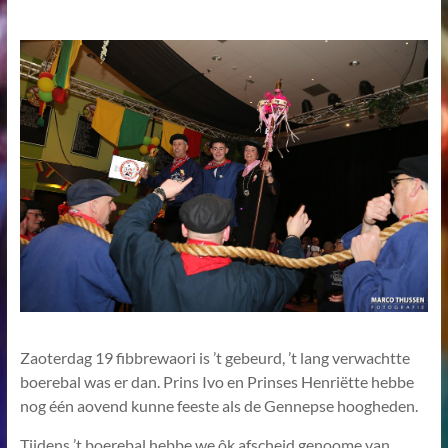
Zaoterdag 19 fibbrewaori is ’t gebeurd, ’t lang verwachtte
boerebal was er dan. Prins Ivo en Prinses Henriëtte hebbe
nog één aovend kunne feeste als de Gennepse hoogheden.
Tijdens ’t boerebal hebbe we ôk afscheid genoome van