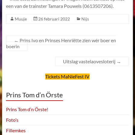
een van de trainster Tamara Pouwels (0613507206).
Muuje
26 februari 2022
Nïjs
←
Prins Ivo en Prinses Henriëtte zien wér boer en
boerin
Uitslag vastelaovesloterij
→
Tickets MaNieFest IV
Prins Tom d’n Örste
Prins Tom d’n Örste!
Foto’s
Fillemkes