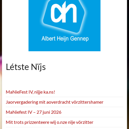
Létste Nïjs
MaNieFest IV, nïjje ka.ns!
Jaorvergadering mit aoverdracht vörzittershamer
MaNiefest IV – 27 juni 2026
Mit trots prizzenteere wïj o.nze nïje vörzitter