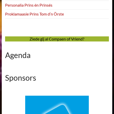
Personalia Prins én Prinsés
Proklamaasie Prins Tom d’n Örste
Ziede gïj al Compaen of Vriend?
Agenda
Sponsors