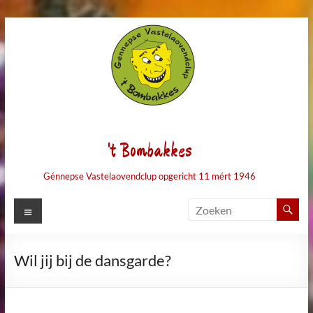
Ga
naar
de
inhoud
't Bombakkes
Génnepse Vastelaovendclup opgericht 11 mért 1946
Menu
Wil jij bij de dansgarde?