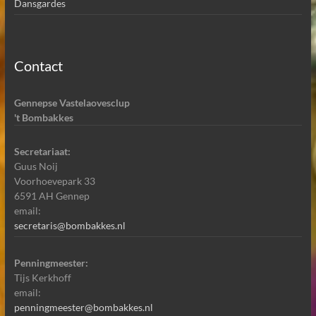
Dansgardes
Contact
Gennepse Vastelaovesclup
't Bombakkes
Secretariaat:
Guus Noij
Voorhoevepark 33
6591 AH Gennep
email:
secretaris@bombakkes.nl
Penningmeester:
Tijs Kerkhoff
email:
penningmeester@bombakkes.nl