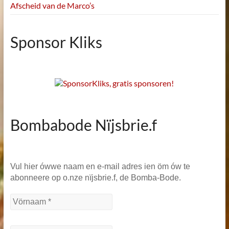
Afscheid van de Marco’s
Sponsor Kliks
Bombabode Nïjsbrie.f
Vul hier ówwe naam en e-mail adres ien öm ów te
abonneere op o.nze nïjsbrie.f, de Bomba-Bode.