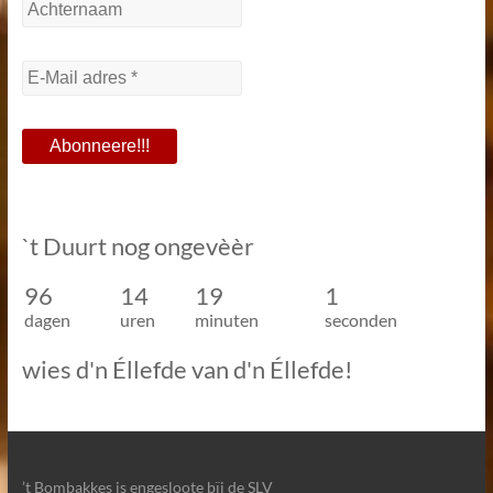
`t Duurt nog ongevèèr
96
14
19
1
dagen
uren
minuten
seconden
wies d'n Éllefde van d'n Éllefde!
’t Bombakkes is engesloote bïj de SLV